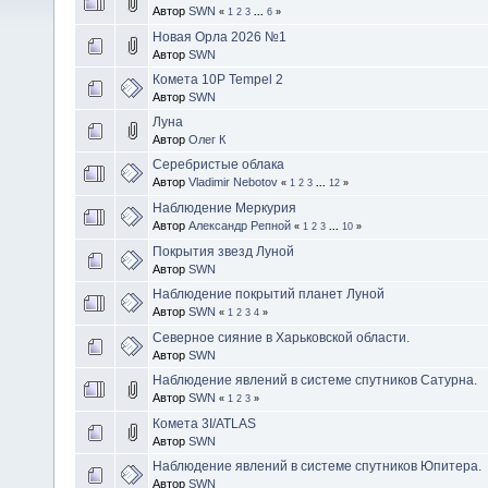
Автор
SWN
«
1
2
3
...
6
»
Новая Орла 2026 №1
Автор
SWN
Комета 10P Tempel 2
Автор
SWN
Луна
Автор
Олег К
Серебристые облака
Автор
Vladimir Nebotov
«
1
2
3
...
12
»
Наблюдение Меркурия
Автор
Александр Репной
«
1
2
3
...
10
»
Покрытия звезд Луной
Автор
SWN
Наблюдение покрытий планет Луной
Автор
SWN
«
1
2
3
4
»
Северное сияние в Харьковской области.
Автор
SWN
Наблюдение явлений в системе спутников Сатурна.
Автор
SWN
«
1
2
3
»
Комета 3I/ATLAS
Автор
SWN
Наблюдение явлений в системе спутников Юпитера.
Автор
SWN