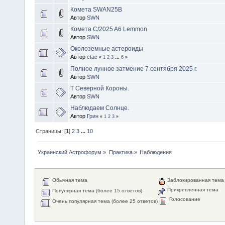
Комета SWAN25B
Автор
SWN
Комета C/2025 A6 Lemmon
Автор
SWN
Околоземные астероиды
Автор
ctac
«
1
2
3
...
6
»
Полное лунное затмение 7 сентября 2025 г.
Автор
SWN
T Северной Короны.
Автор
SWN
Наблюдаем Солнце.
Автор
Грин
«
1
2
3
»
Страницы: [
1
]
2
3
...
10
Украинский Астрофорум
»
Практика
»
Наблюдения
Обычная тема
Заблокированная тема
Прикрепленная тема
Популярная тема (более 15 ответов)
Голосование
Очень популярная тема (более 25 ответов)