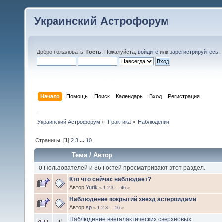
Украинский Астрофорум
Добро пожаловать,
Гость
. Пожалуйста,
войдите
или
зарегистрируйтесь
.
Начало
Помощь
Поиск
Календарь
Вход
Регистрация
Украинский Астрофорум
»
Практика
»
Наблюдения
Страницы: [
1
]
2
3
...
10
Тема
/
Автор
0 Пользователей и 36 Гостей просматривают этот раздел.
Кто что сейчас наблюдает?
Автор
Yurik
«
1
2
3
...
46
»
Наблюдение покрытий звезд астероидами
Автор
sp
«
1
2
3
...
16
»
Наблюдение внегалактических сверхновых