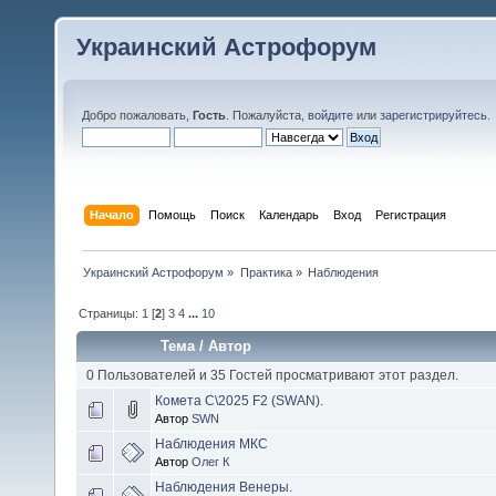
Украинский Астрофорум
Добро пожаловать,
Гость
. Пожалуйста,
войдите
или
зарегистрируйтесь
.
Начало
Помощь
Поиск
Календарь
Вход
Регистрация
Украинский Астрофорум
»
Практика
»
Наблюдения
Страницы:
1
[
2
]
3
4
...
10
Тема
/
Автор
0 Пользователей и 35 Гостей просматривают этот раздел.
Комета С\2025 F2 (SWAN).
Автор
SWN
Наблюдения МКС
Автор
Олег К
Наблюдения Венеры.