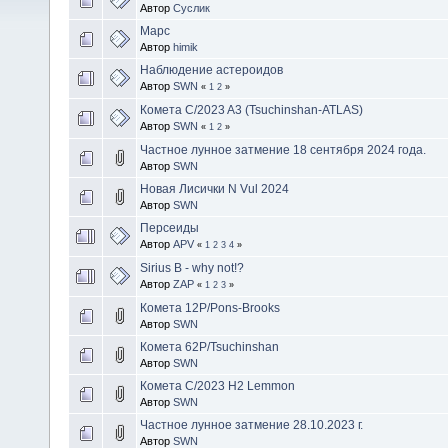
Автор
Cуслик
Марс
Автор
himik
Наблюдение астероидов
Автор
SWN
«
1
2
»
Комета C/2023 A3 (Tsuchinshan-ATLAS)
Автор
SWN
«
1
2
»
Частное лунное затмение 18 сентября 2024 года.
Автор
SWN
Новая Лисички N Vul 2024
Автор
SWN
Персеиды
Автор
APV
«
1
2
3
4
»
Sirius B - why not!?
Автор
ZAP
«
1
2
3
»
Комета 12P/Pons-Brooks
Автор
SWN
Комета 62P/Tsuchinshan
Автор
SWN
Комета C/2023 H2 Lemmon
Автор
SWN
Частное лунное затмение 28.10.2023 г.
Автор
SWN