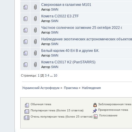
Сверхновая в галактике М101
Автор
SWN
Комета C/2022 E3 ZTF
Автор
SWN
Частное солнечное затмение 25 октября 2022 г.
Автор
SWN
Наблюдение экзотических астрономических объектов
Автор
SWN
Белый карлик 40 Eri B и другие БК.
Автор
SWN
Комета C/2017 K2 (PanSTARRS)
Автор
SWN
Страницы:
1
[
2
]
3
4
...
10
Украинский Астрофорум
»
Практика
»
Наблюдения
Обычная тема
Заблокированная тема
Прикрепленная тема
Популярная тема (более 15 ответов)
Голосование
Очень популярная тема (более 25 ответов)