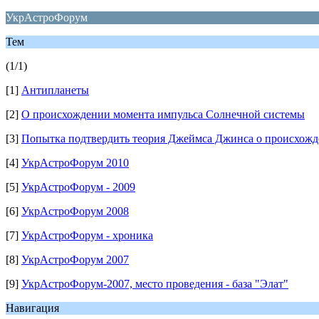
УкрАстроФорум
Тем
(1/1)
[1]
Антипланеты
[2]
О происхождении момента импульса Солнечной системы
[3]
Попытка подтвердить теория Джеймса Джинса о происхожд
[4]
УкрАстроФорум 2010
[5]
УкрАстроФорум - 2009
[6]
УкрАстроФорум 2008
[7]
УкрАстроФорум - хроника
[8]
УкрАстроФорум 2007
[9]
УкрАстроФорум-2007, место проведения - база "Элат"
Навигация