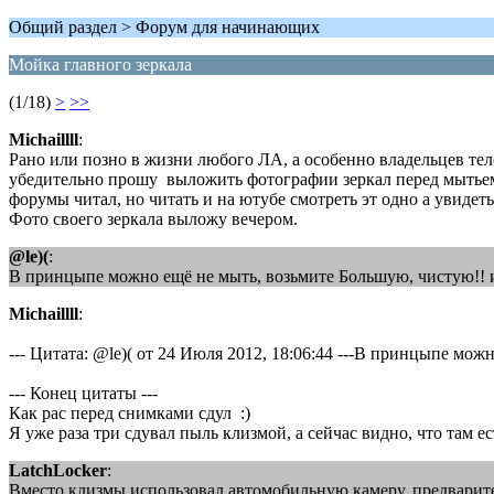
Общий раздел > Форум для начинающих
Мойка главного зеркала
(1/18)
>
>>
Michaillll
:
Рано или позно в жизни любого ЛА, а особенно владельцев тел
убедительно прошу выложить фотографии зеркал перед мытьем е
форумы читал, но читать и на ютубе смотреть эт одно а увидеть
Фото своего зеркала выложу вечером.
@le)(
:
В принцыпе можно ещё не мыть, возьмите Большую, чистую!! и
Michaillll
:
--- Цитата: @le)( от 24 Июля 2012, 18:06:44 ---В принцыпе мо
--- Конец цитаты ---
Как рас перед снимками сдул :)
Я уже раза три сдувал пыль клизмой, а сейчас видно, что там 
LatchLocker
:
Вместо клизмы использовал автомобильную камеру, предварит