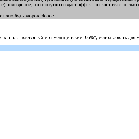
ое) подозрение, что попутно создаёт эффект пескоструя с пылью
т оно будь здоров :donot:
теках и называется "Спирт медицинский, 96%", использовать дл