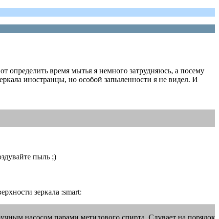
от определить время мытья я немного затрудняюсь, а посему
еркала иностранцы, но особой запыленности я не видел. И
здувайте пыль ;)
ерхности зеркала :smart:
учным насосом парами метилового спирта. Сдувает на порядок