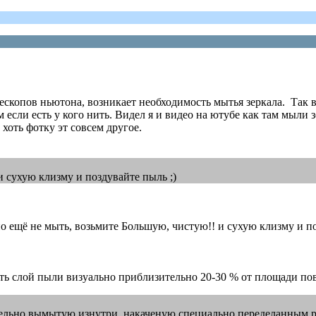
ескопов ньютона, возникает необходимость мытья зеркала. Так в
сли есть у кого нить. Видел я и видео на ютубе как там мыли з
 хоть фотку эт совсем другое.
 сухую клизму и поздувайте пыль ;)
жно ещё не мыть, возьмите Большую, чистую!! и сухую клизму и по
есть слой пыли визуально приблизительно 20-30 % от площади пов
ельно вымытую изнутри, накаченую специально переделанным р