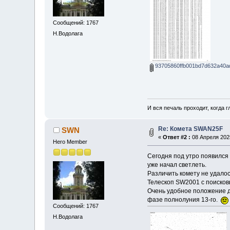
Сообщений: 1767
Н.Водолага
93705860ffb001bd7d632a40ad
И вся печаль проходит, когда 
Re: Комета SWAN25F
SWN
«
Ответ #2 :
08 Апреля 2025
Hero Member
Сегодня под утро появился 
уже начал светлеть.
Различить комету не удалос
Телескоп SW2001 с поисков
Очень удобное положение дл
фазе полнолуния 13-го.
Сообщений: 1767
Н.Водолага