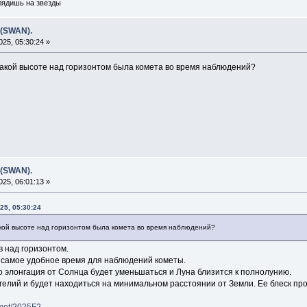
глядишь на звезды
 (SWAN).
25, 05:30:24 »
акой высоте над горизонтом была комета во время наблюдений?
 (SWAN).
25, 06:01:13 »
25, 05:30:24
кой высоте над горизонтом была комета во время наблюдений?
в над горизонтом.
 самое удобное время для наблюдений кометы.
о элонгация от Солнца будет уменьшаться и Луна близится к полнолунию.
елий и будет находиться на минимальном расстоянии от Земли. Ее блеск про
omet/2025F2