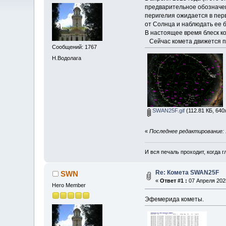
предварительное обозначе
перигелия ожидается в перв
от Солнца и наблюдать ее 
В настоящее время блеск к
Сейчас комета движется по
Сообщений: 1767
Н.Водолага
SWAN25F.gif
(112.81 КБ, 640
«
Последнее редактирование: 
И вся печаль проходит, когда 
Re: Комета SWAN25F
SWN
«
Ответ #1 :
07 Апреля 2025
Hero Member
Эфемерида кометы.