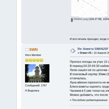
SWAN1.png
(104.27 КБ, 1024
И вся печаль проходит, когда 
Re: Комета SWAN25F
SWN
«
Ответ #3 :
10 Апреля 20
Hero Member
Прогноз погоды на утро 10 
В период 04:20-04:30 набл
Легко нашёл её по цепочке
В поисковый окуляр 30мм (
отличалась.
Луна вблизи горизонта не м
Сообщений: 1767
Блеск кометы оценить трудн
Н.Водолага
Часиков в 5 уже топал на э
Можно добавить, что после
«
Последнее редактирование: 