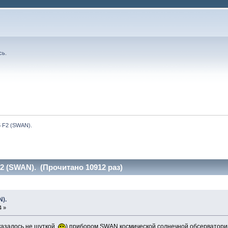
сь
.
5 F2 (SWAN).
2 (SWAN). (Прочитано 10912 раз)
N).
4 »
оказалось не шуткой
) прибором SWAN космической солнечной обсерватори