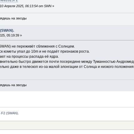
10 Апреля 2025, 06:13:54 от SWN
»
глядишь на звезды
 (SWAN).
25, 05:19:39 »
(SWAN) не переживёт сближения с Солнцем.
к кометы упал до 10m и не подаёт признаков роста.
ют на процессы распада её ядра.
внительно быстро движется почти посередине между Туманностью Андромеды
льно даже в телескоп из-за малой элонгации от Солнца и низкого положения
глядишь на звезды
5 F2 (SWAN).