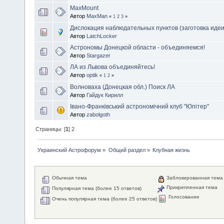
MaxMount
Автор
MaxMan
«
1
2
3
»
Дислокация наблюдательных пунктов (заготовка идеи
Автор
LatchLocker
Астрономы Донецкой области - объединяемся!
Автор
Stargazer
ЛА из Львова объединяйтесь!
Автор
optik
«
1
2
»
Волноваха (Донецкая обл.) Поиск ЛА
Автор
Гайдук Кирилл
Івано-Франківський астрономічний клуб "Юпітер"
Автор
zabolgoth
Страницы: [
1
]
2
Украинский Астрофорум
»
Общий раздел
»
Клубная жизнь
Обычная тема
Заблокированная тема
Прикрепленная тема
Популярная тема (более 15 ответов)
Голосование
Очень популярная тема (более 25 ответов)