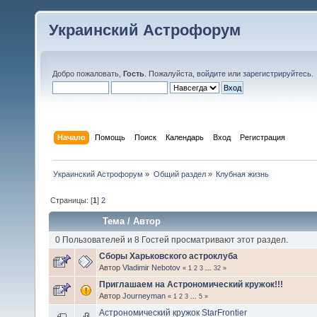
Украинский Астрофорум
Добро пожаловать,
Гость
. Пожалуйста,
войдите
или
зарегистрируйтесь
.
Начало
Помощь
Поиск
Календарь
Вход
Регистрация
Украинский Астрофорум
»
Общий раздел
»
Клубная жизнь
Страницы: [
1
]
2
Тема
/
Автор
0 Пользователей и 8 Гостей просматривают этот раздел.
Сборы Харьковского астроклуба
Автор
Vladimir Nebotov
«
1
2
3
...
32
»
Приглашаем на Астрономический кружок!!!
Автор
Journeyman
«
1
2
3
...
5
»
Астрономический кружок StarFrontier