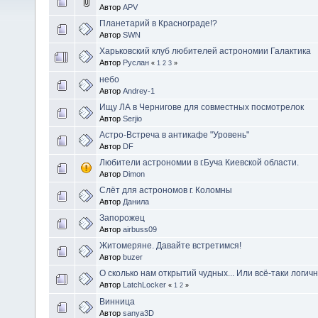
Автор
APV
Планетарий в Краснограде!?
Автор
SWN
Харьковский клуб любителей астрономии Галактика
Автор
Руслан
«
1
2
3
»
небо
Автор
Andrey-1
Ищу ЛА в Чернигове для совместных посмотрелок
Автор
Serjio
Астро-Встреча в антикафе "Уровень"
Автор
DF
Любители астрономии в г.Буча Киевской области.
Автор
Dimon
Слёт для астрономов г. Коломны
Автор
Данила
Запорожец
Автор
airbuss09
Житомеряне. Давайте встретимся!
Автор
buzer
О сколько нам открытий чудных... Или всё-таки логи
Автор
LatchLocker
«
1
2
»
Винница
Автор
sanya3D