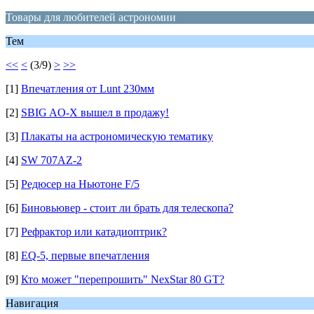
Товары для любителей астрономии
Тем
<<
<
(3/9)
>
>>
[1]
Впечатления от Lunt 230мм
[2]
SBIG AO-X вышел в продажу!
[3]
Плакаты на астрономическую тематику
[4]
SW 707AZ-2
[5]
Редюсер на Ньютоне F/5
[6]
Биновьювер - стоит ли брать для телескопа?
[7]
Рефрактор или катадиоптрик?
[8]
EQ-5, первые впечатления
[9]
Кто может "перепрошить" NexStar 80 GT?
Навигация