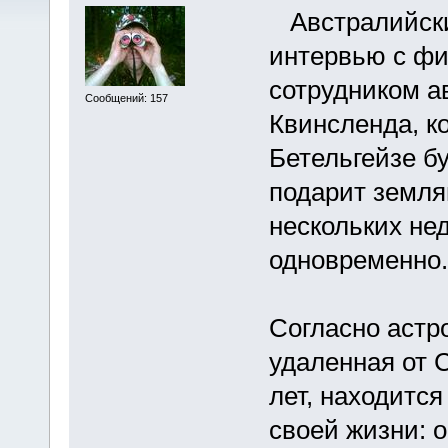
Австралийски
интервью c фи
сотрудником а
Сообщений: 157
Квинсленда, ко
Бетельгейзе б
подарит земля
нескольких не
одновременно.
Согласно астр
удаленная от 
лет, находитс
своей жизни: 