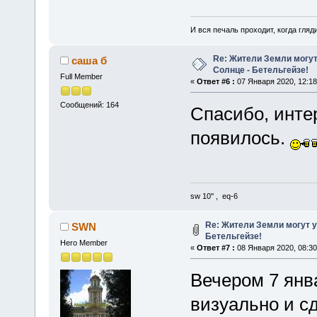
И вся печаль проходит, когда гля
Re: Жители Земли могут
саша б
Солнце - Бетельгейзе!
Full Member
«
Ответ #6 :
07 Января 2020, 12:18
Сообщений: 164
Спасибо, интер
появилось.
sw 10'' , eq-6
Re: Жители Земли могут у
SWN
Бетельгейзе!
Hero Member
«
Ответ #7 :
08 Января 2020, 08:30
Вечером 7 янв
визуально и с