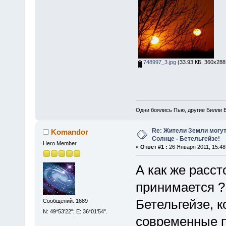
748997_3.jpg
(33.93 КБ, 360x288
Одни боялись Пью, другие Билли Б
Re: Жители Земли могут
Komandor
Солнце - Бетельгейзе!
Hero Member
«
Ответ #1 :
26 Января 2011, 15:48
А как же расст
принимается ?
Бетельгейзе, 
Сообщений: 1689
N: 49*53'22"; E: 36*01'54".
современные п