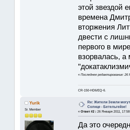
этой звездой е
времена Дмитр
вторжения Лит
двести с лишн
первого в мир
взорвалась, а
"докатаклизми
«
Последнее редактирование: 26 Я
CR-150-HD6/EQ-6.
Re: Жители Земли могут
Yurik
Солнце - Бетельгейзе!
Sr. Member
«
Ответ #2 :
26 Января 2011, 17:58
Да это очередн