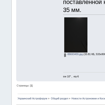
поставленной 
35 мм.
-88693455.jpg
(33.81 КБ, 533x80
sw 10'' , eq-6
Страницы: [
1
]
Украинский Астрофорум
»
Общий раздел
»
Новости Астрономии и Кос