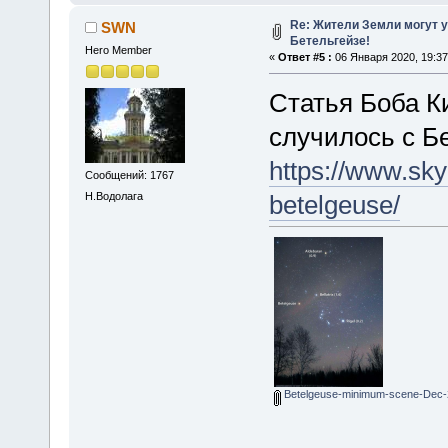
Re: Жители Земли могут у
SWN
Бетельгейзе!
Hero Member
«
Ответ #5 :
06 Января 2020, 19:37
Статья Боба Ки
случилось с Бе
https://www.sky
Сообщений: 1767
Н.Водолага
betelgeuse/
Betelgeuse-minimum-scene-Dec-