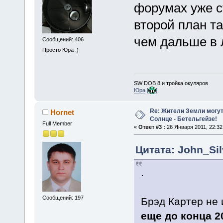
форумах уже с
второй план та
чем дальше в 
Сообщений: 406
Просто Юра :)
SW DOB 8 и тройка окуляров
Юра
[
]
Re: Жители Земли могут
Hornet
Солнце - Бетельгейзе!
Full Member
«
Ответ #3 :
26 Января 2011, 22:32
Цитата: John_Sil
.
Сообщений: 197
Брэд Картер не 
еще до конца 2