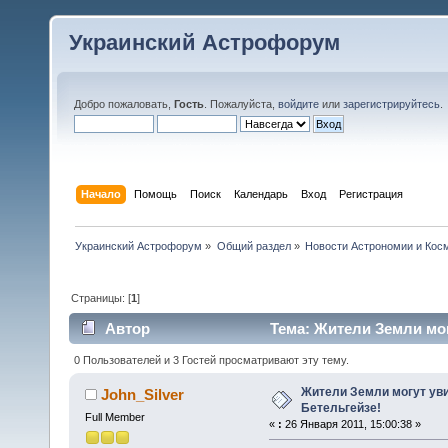
Украинский Астрофорум
Добро пожаловать,
Гость
. Пожалуйста,
войдите
или
зарегистрируйтесь
.
Начало
Помощь
Поиск
Календарь
Вход
Регистрация
Украинский Астрофорум
»
Общий раздел
»
Новости Астрономии и Кос
Страницы: [
1
]
Автор
Тема: Жители Земли мог
раз)
0 Пользователей и 3 Гостей просматривают эту тему.
Жители Земли могут уви
John_Silver
Бетельгейзе!
Full Member
«
:
26 Января 2011, 15:00:38 »