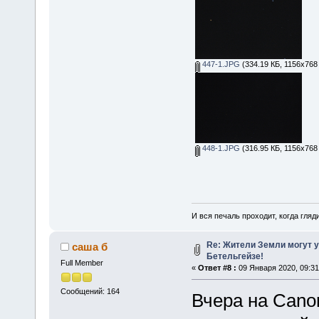
447-1.JPG
(334.19 КБ, 1156x768
448-1.JPG
(316.95 КБ, 1156x768
И вся печаль проходит, когда гля
Re: Жители Земли могут у
саша б
Бетельгейзе!
Full Member
«
Ответ #8 :
09 Января 2020, 09:31
Сообщений: 164
Вчера на Cano