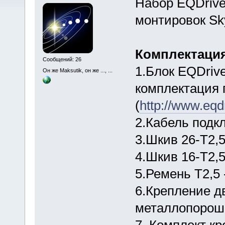
Набор EQDrive
монтировок Sk
Комплектация
Сообщений: 26
1.Блок EQDrive
Он же Maksutik, он же ..., ...
комплектация п
(
http://www.eqd
2.Кабель подк
3.Шкив 26-Т2,5
4.Шкив 16-Т2,5
5.Ремень Т2,5 
6.Крепление дв
металлопорошк
7. Комплект к