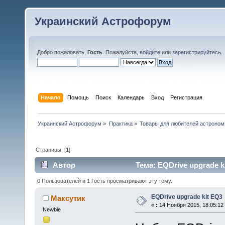
Украинский Астрофорум
Добро пожаловать,
Гость
. Пожалуйста,
войдите
или
зарегистрируйтесь
.
Начало
Помощь
Поиск
Календарь
Вход
Регистрация
Украинский Астрофорум
»
Практика
»
Товары для любителей астроном
Страницы: [
1
]
Автор
Тема: EQDrive upgrade k
0 Пользователей и 1 Гость просматривают эту тему.
EQDrive upgrade kit EQ3
Максутик
«
:
14 Ноября 2015, 18:05:12
Newbie