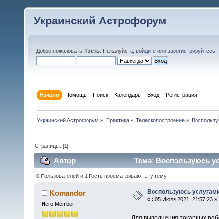
Украинский Астрофорум
Добро пожаловать,
Гость
. Пожалуйста,
войдите
или
зарегистрируйтесь
.
Начало
Помощь
Поиск
Календарь
Вход
Регистрация
Украинский Астрофорум
»
Практика
»
Телескопостроение
»
Воспользу
Страницы: [
1
]
Автор
Тема: Воспользуюсь ус
0 Пользователей и 1 Гость просматривают эту тему.
Воспользуюсь услугами 
Komandor
«
:
05 Июля 2021, 21:57:23 »
Hero Member
Для выполнения токарных рабо