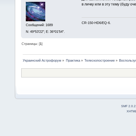
в личку или в эту тему (буду о
CR-150-HD6/EQ-6.
Сообщений: 1689
N: 49*53'22"; E: 36*01'54".
Страницы: [
1
]
Украинский Астрофорум
»
Практика
»
Телескопостроение
»
Воспользу
SMF 2.0.2
XHTM