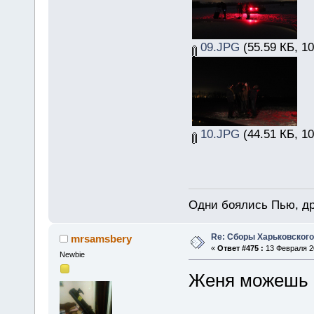
09.JPG
(55.59 КБ, 1
10.JPG
(44.51 КБ, 1
Одни боялись Пью, др
Re: Сборы Харьковского
mrsamsbery
«
Ответ #475 :
13 Февраля 20
Newbie
Женя можешь с