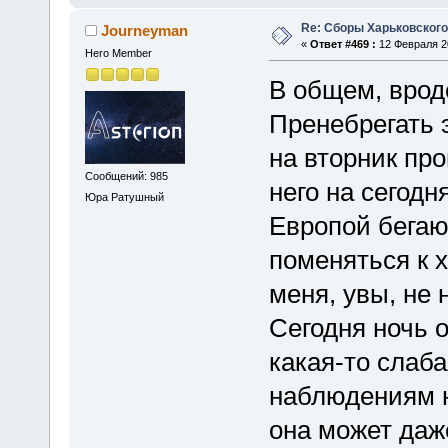
Re: Сборы Харьковского
Journeyman
«
Ответ #469 :
12 Февраля 20
Hero Member
В общем, вроде
Пренебрегать 
на вторник про
Сообщений: 985
него на сегод
Юра Ратушный
Европой бегаю
поменяться к 
меня, увы, не 
Сегодня ночь о
какая-то слаб
наблюдениям н
она может даже