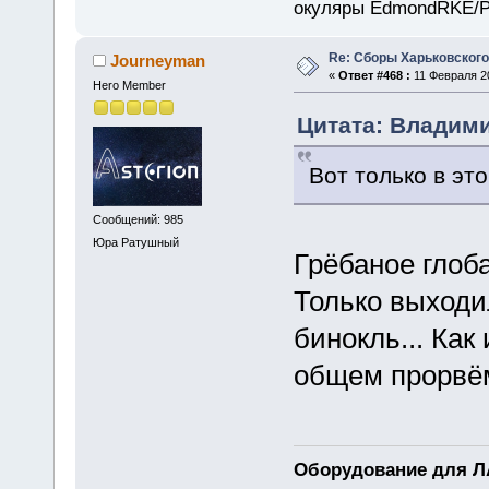
окуляры EdmondRKE/Pen
Re: Сборы Харьковского
Journeyman
«
Ответ #468 :
11 Февраля 20
Hero Member
Цитата: Владими
Вот только в эт
Сообщений: 985
Юра Ратушный
Грёбаное глоб
Только выходи
бинокль... Как
общем прорвё
Оборудование для ЛА