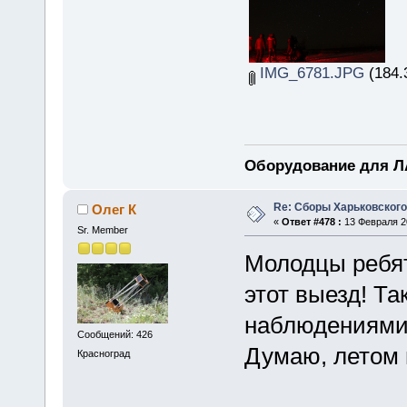
IMG_6781.JPG
(184.
Оборудование для ЛА
Re: Сборы Харьковского
Олег К
«
Ответ #478 :
13 Февраля 20
Sr. Member
Молодцы ребят
этот выезд! Т
наблюдениями
Сообщений: 426
Думаю, летом 
Красноград