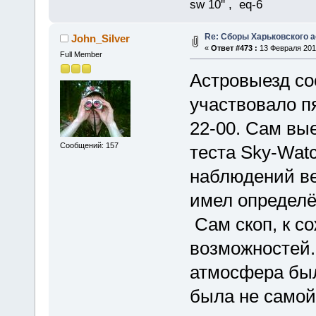
sw 10'' , eq-6
Re: Сборы Харьковского 
John_Silver
«
Ответ #473 :
13 Февраля 2015
Full Member
Астровыезд сос
участвовало п
22-00. Сам вы
Сообщений: 157
теста Sky-Wat
наблюдений ве
имел определё
Сам скоп, к с
возможностей. 
атмосфера был
была не самой