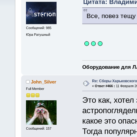
Цитата: Владими
Все, повез тещу
Сообщений: 985
Юра Ратушный
Оборудование для ЛА
Re: Сборы Харьковского
John_Silver
«
Ответ #466 :
11 Февраля 20
Full Member
Это как, хотел
астропогляде
какое это опас
Сообщений: 157
Тогда популяр