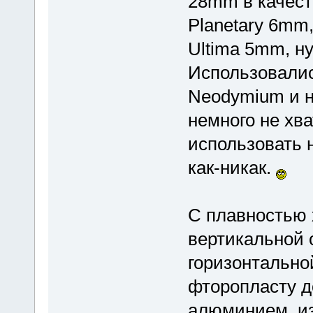
28mm в качест
Planetary 6mm,
Ultima 5mm, н
Использовалис
Neodymium и н
немного не хв
использовать н
как-никак.
С плавностью 
вертикальной о
горизонтальной
фторопласту д
алюминием, из-