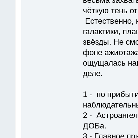
чёткую тень от
Естественно, 
галактики, пл
звёзды. Не смо
фоне ажиотажа
ощущалась нам
деле.
1 - по прибыт
наблюдательн
2 - Астроангел
ДОБа.
3 - Главное пр