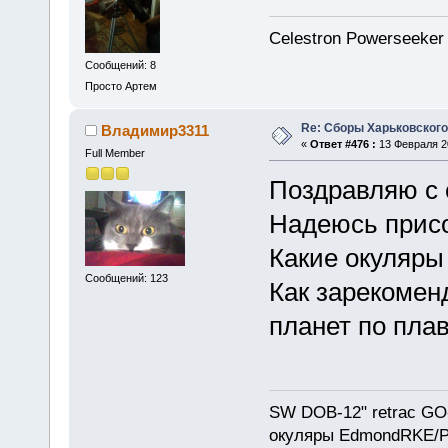
Celestron Powerseeker
Сообщений: 8
Просто Артем
Re: Сборы Харьковского
Владимир3311
«
Ответ #476 :
13 Февраля 20
Full Member
Поздравляю с 
Надеюсь присо
Какие окуляры
Сообщений: 123
Как зарекомен
планет по пла
SW DOB-12" retrac GO-
окуляры EdmondRKE/Pen