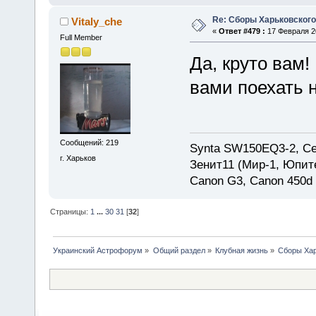
Re: Сборы Харьковского
Vitaly_che
«
Ответ #479 :
17 Февраля 20
Full Member
Да, круто вам!
вами поехать 
Сообщений: 219
Synta SW150EQ3-2, Ce
г. Харьков
Зенит11 (Мир-1, Юпит
Canon G3, Canon 450d
Страницы:
1
...
30
31
[
32
]
Украинский Астрофорум
»
Общий раздел
»
Клубная жизнь
»
Сборы Хар