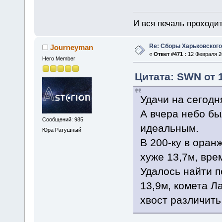
И вся печаль проходит
Re: Сборы Харьковского
Journeyman
«
Ответ #471 :
12 Февраля 20
Hero Member
Цитата: SWN от 
Удачи на сегодн
А вчера небо бы
Сообщений: 985
идеальным.
Юра Ратушный
В 200-ку в оран
хуже 13,7м, вре
Удалось найти п
13,9м, комета Л
хвост различить