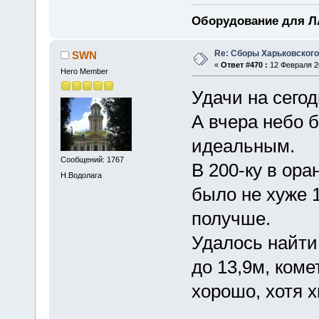
Оборудование для ЛА
Re: Сборы Харьковского
SWN
«
Ответ #470 :
12 Февраля 20
Hero Member
Удачи на сегод
А вчера небо 
идеальным.
Сообщений: 1767
В 200-ку в ор
Н.Водолага
было не хуже 
получше.
Удалось найти
до 13,9м, ком
хорошо, хотя х