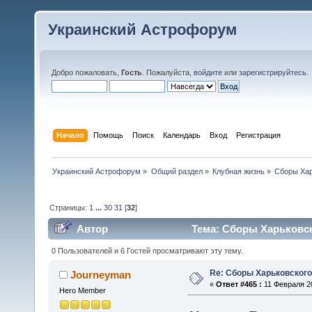
Украинский Астрофорум
Добро пожаловать,
Гость
. Пожалуйста,
войдите
или
зарегистрируйтесь
.
Начало
Помощь
Поиск
Календарь
Вход
Регистрация
Украинский Астрофорум
»
Общий раздел
»
Клубная жизнь
»
Сборы Хар
Страницы:
1
...
30
31
[
32
]
Автор
Тема: Сборы Харьковск
0 Пользователей и 6 Гостей просматривают эту тему.
Re: Сборы Харьковского
Journeyman
«
Ответ #465 :
11 Февраля 20
Hero Member