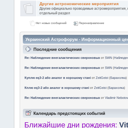
Другие астрономические мероприятия
Другие официально проводимые астромероприятия, 
отдельный раздел
Нет новых сообщений
Перенаправление
Украинский Астрофорум - Информационный це
Последние сообщения
Re: Наблюдение внегалактических сверхновых
от
SWN
(
Наблюде
Re: Наблюдение внегалактических сверхновых
от
SWN
(
Наблюде
Куплю eq3-2 або аналог в хорошому стані
от
ZeitGeist
(
Барахолка
)
Кплю eq3-2 або аналог в хорошому стані
от
ZeitGeist
(
Барахолка
)
Re: Наблюдение внегалактических сверхновых
от
Vladimir Neboto
Календарь предстоящих событий
Ближайшие дни рождения:
Vi