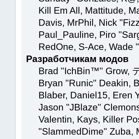
Kill Em All, Mattitude, M
Davis, MrPhil, Nick "Fiz
Paul_Pauline, Piro "Sar
RedOne, S-Ace, Wade "
Разработчикам модов
Brad "IchBin™" Grow, 
Bryan "Runic" Deakin, 
Blaber, Daniel15, Eren 
Jason "JBlaze" Clemons
Valentin, Kays, Killer P
"SlammedDime" Zuba, M