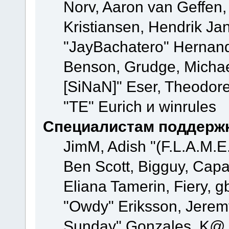
Norv, Aaron van Geffen,
Kristiansen, Hendrik Ja
"JayBachatero" Hernand
Benson, Grudge, Michael
[SiNaN]" Eser, Theodore
"TE" Eurich и winrules
Специалистам поддерж
JimM, Adish "(F.L.A.M.E.
Ben Scott, Bigguy, Cap
Eliana Tamerin, Fiery, g
"Owdy" Eriksson, Jeremy 
Sunday" Gonzales, K@, 