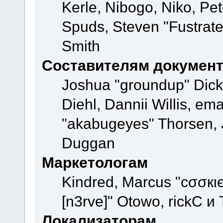
Kerle, Nibogo, Niko, Pet
Spuds, Steven "Fustrate
Smith
Составителям докумен
Joshua "groundup" Dicke
Diehl, Dannii Willis, e
"akabugeyes" Thorsen, J
Duggan
Маркетологам
Kindred, Marcus "cσσкι
[n3rve]" Otowo, rickC и
Локализаторам