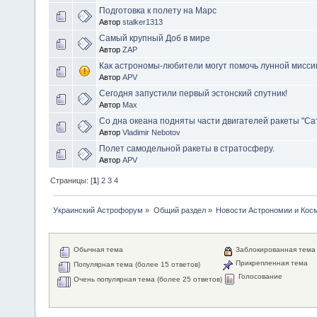
Подготовка к полету на Марс
Автор
stalker1313
Самый крупный Доб в мире
Автор
ZAP
Как астрономы-любители могут помочь лунной мисс
Автор
APV
Сегодня запустили первый эстонский спутник!
Автор
Max
Со дна океана подняты части двигателей ракеты "Са
Автор
Vladimir Nebotov
Полет самодельной ракеты в стратосферу.
Автор
APV
Страницы: [
1
]
2
3
4
Украинский Астрофорум
»
Общий раздел
»
Новости Астрономии и Кос
Обычная тема
Заблокированная тема
Прикрепленная тема
Популярная тема (более 15 ответов)
Голосование
Очень популярная тема (более 25 ответов)