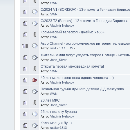
Автор
SWN
C/2024 V1 (BORISOV) - 13-я комета Геннадия Борисо
Автор
SWN
C/2023 T2 (Borisov) - 12-я комета Геннадия Борисова
Автор
Vladimir Nebotov
Космический телескоп «Джеймс Уэбб»
Автор
SWN
Astro Channel - астрономическое интернет телевиде
Автор
smit
«
1
2
3
...
35
»
Жители Земли могут увидеть второе Солнце - Бетель
Автор
John_Silver
Открыта первая межзвездная комета!
Автор
SWN
40 лет маленького шага одного человека... :)
Автор
Vladimir Nebotov
Печальная судьба лучшего детища Д.Д.Максутова
Автор
SWN
20 лет МКС
Автор
John_Silver
25 лет полету Бурана
Автор
Vladimir Nebotov
Колонизация Луны
Автор
stalker1313