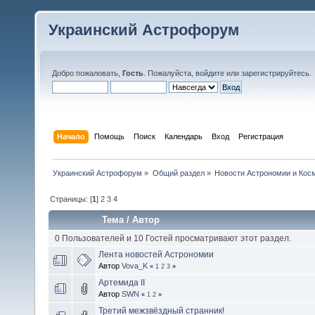
Украинский Астрофорум
Добро пожаловать,
Гость
. Пожалуйста,
войдите
или
зарегистрируйтесь
.
Начало
Помощь
Поиск
Календарь
Вход
Регистрация
Украинский Астрофорум
»
Общий раздел
»
Новости Астрономии и Кос
Страницы: [
1
]
2
3
4
Тема
/
Автор
0 Пользователей и 10 Гостей просматривают этот раздел.
Лента новостей Астрономии
Автор
Vova_K
«
1
2
3
»
Артемида II
Автор
SWN
«
1
2
»
Третий межзвёздный странник!