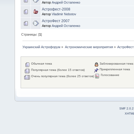
Автор
Андрей Остапенко
Астрофест-2008
Автор
Vladimir Nebotov
АстроФест 2007
Автор
Андрей Остапенко
Страницы: [
1
]
Украинский Астрофорум
»
Астрономические мероприятия
»
АстроФест
Обычная тема
Заблокированная тема
Прикрепленная тема
Популярная тема (более 15 ответов)
Голосование
Очень популярная тема (более 25 ответов)
SMF 2.0.2
XHTM