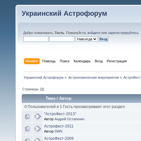
Украинский Астрофорум
Добро пожаловать,
Гость
. Пожалуйста,
войдите
или
зарегистрируйтесь
.
Начало
Помощь
Поиск
Календарь
Вход
Регистрация
Украинский Астрофорум
»
Астрономические мероприятия
»
АстроФест
Страницы: [
1
]
Тема
/
Автор
0 Пользователей и 1 Гость просматривают этот раздел.
"АстроФест-2013"
Автор
Андрей Остапенко
Астрофест-2011
Автор
SWN
АстроФест-2009