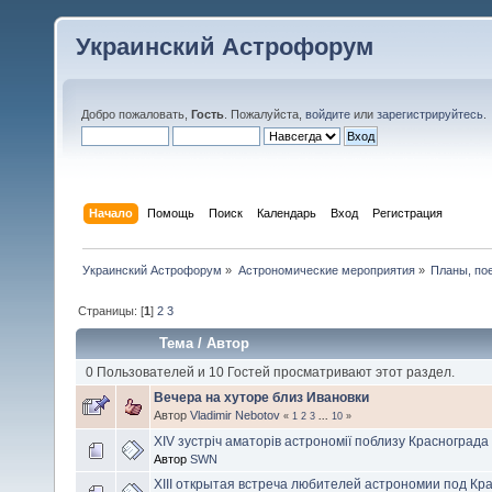
Украинский Астрофорум
Добро пожаловать,
Гость
. Пожалуйста,
войдите
или
зарегистрируйтесь
.
Начало
Помощь
Поиск
Календарь
Вход
Регистрация
Украинский Астрофорум
»
Астрономические мероприятия
»
Планы, по
Страницы: [
1
]
2
3
Тема
/
Автор
0 Пользователей и 10 Гостей просматривают этот раздел.
Вечера на хуторе близ Ивановки
Автор
Vladimir Nebotov
«
1
2
3
...
10
»
XIV зустріч аматорів астрономії поблизу Краснограда
Автор
SWN
XIII открытая встреча любителей астрономии под Кр