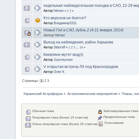
недельная наблюдательная поездка в САО, 22-29 ма
Автор
hitman
«
1
2
»
Кто морозов не боится?
Автор
Владимир3311
Новый Год в САО, дубль 2 (4-11 января, 2014)
Автор
hitman
Выезд на наблюдения, район Харькова
Автор
Sidoroff
«
1
2
3
...
14
»
Киевляне мутят воду))
Автор
Journeyman
V открытая встреча ЛА под Красноградом
Автор
Олег К
Страницы: [
1
]
2
3
Украинский Астрофорум
»
Астрономические мероприятия
»
Планы, по
Обычная тема
Заблокированная тема
Прикрепленная тема
Популярная тема (более 15 ответов)
Голосование
Очень популярная тема (более 25 ответов)