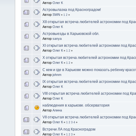
Автор
Олег К
Астровылазка под Красноградом!
Автор
SWN
«
1
2
»
XII открытая встреча любителей астрономии под Кр
Автор
Олег К
Астровыезды в Харьковской обл.
Автор
sanya
XІ открытая встреча любителей астрономии под Кра
Автор
Олег К
«
1
2
»
X открытая встреча любителей астрономии под Кра
Автор
Олег К
«
1
2
»
С кем и где в Харькове можно показать ребенку крас
Автор
johnm
IX открытая встреча любителей астрономии под Кра
Автор
Олег К
VIII открытая встреча любителей астрономии под Кр
Автор
Олег К
наблюдения в харькове. обсерватория
Автор
Алина
VII открытая встреча любителей астрономии под Кр
Автор
Олег К
«
1
2
3
4
»
Встречи ЛА под Красноградом
Автор
Олег К
«
1
2
3
»