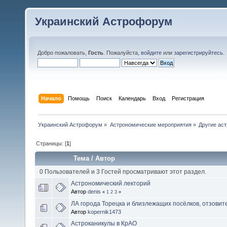
Украинский Астрофорум
Добро пожаловать,
Гость
. Пожалуйста,
войдите
или
зарегистрируйтесь
.
Начало
Помощь
Поиск
Календарь
Вход
Регистрация
Украинский Астрофорум
»
Астрономические мероприятия
»
Другие ас
Страницы: [
1
]
Тема
/
Автор
0 Пользователей и 3 Гостей просматривают этот раздел.
Астрономический лекторий
Автор
denis
«
1
2
3
»
ЛА города Торецка и близлежащих посёлков, отзовите
Автор
kopernik1473
Астроканикулы в КрАО