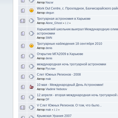
Автор
Nazar
Work Out Centre, с. Прохладное, Бахчисарайского рай
Автор
olegun
Тротуарная астрономия в Харькове
Автор
Alone_Ghost
«
1
2
»
Харьковский школьник выиграл Международную олим
астрономии
Автор
SWN
Тротуарные наблюдения 18 сентября 2010
Автор
denis
Открытие МГА2009 в Харькове
Автор
denis
международная ночь тротуарной астрономии
Автор
Руслан
Слет Южных Регионов - 2008
Автор
mak
10 мая - Международный День Астрономии!
Автор
Vladimir Nebotov
12 апреля - вторая международная ночь тротуарной
Автор
DF
V Слет Южных Регионов. О том, что было...
Автор
mak
«
1
2
»
Крымская Урания 2007