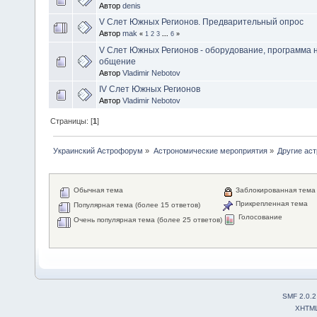
Автор
denis
V Слет Южных Регионов. Предварительный опрос
Автор
mak
«
1
2
3
...
6
»
V Слет Южных Регионов - оборудование, программа 
общение
Автор
Vladimir Nebotov
IV Слет Южных Регионов
Автор
Vladimir Nebotov
Страницы: [
1
]
Украинский Астрофорум
»
Астрономические мероприятия
»
Другие ас
Обычная тема
Заблокированная тема
Прикрепленная тема
Популярная тема (более 15 ответов)
Голосование
Очень популярная тема (более 25 ответов)
SMF 2.0.2
XHTM