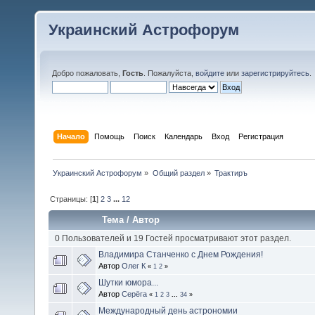
Украинский Астрофорум
Добро пожаловать,
Гость
. Пожалуйста,
войдите
или
зарегистрируйтесь
.
Начало
Помощь
Поиск
Календарь
Вход
Регистрация
Украинский Астрофорум
»
Общий раздел
»
Трактиръ
Страницы: [
1
]
2
3
...
12
Тема
/
Автор
0 Пользователей и 19 Гостей просматривают этот раздел.
Владимира Станченко с Днем Рождения!
Автор
Олег К
«
1
2
»
Шутки юмора...
Автор
Серёга
«
1
2
3
...
34
»
Международный день астрономии