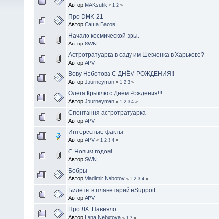
Автор
MAKsutik
«
1
2
»
Про DMK-21
Автор
Саша Басов
Начало космической эры.
Автор
SWN
Астротратуарка в cаду им Шевченка в Харькове?
Автор
APV
Вову Неботова С ДНЁМ РОЖДЕНИЯ!!!
Автор
Journeyman
«
1
2
3
»
Олега Крыклю с Днём Рождения!!!
Автор
Journeyman
«
1
2
3
4
»
Спонтання астротратуарка
Автор
APV
Интересные факты
Автор
APV
«
1
2
3
4
»
С Новым годом!
Автор
SWN
Бобры
Автор
Vladimir Nebotov
«
1
2
3
4
»
Билеты в планетарий eSupport
Автор
APV
Про ЛА. Навеяло...
Автор
Lena Nebotova
«
1
2
»