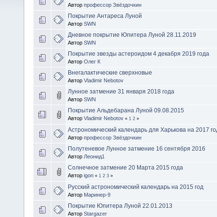
Автор
профессор Звёздочкин
Покрытие Антареса Луной
Автор
SWN
Дневное покрытие Юпитера Луной 28.11.2019
Автор
SWN
Покрытие звезды астероидом 4 декабря 2019 года
Автор
Олег К
Внегалактические сверхновые
Автор
Vladimir Nebotov
Лунное затмение 31 января 2018 года
Автор
SWN
Покрытие Альдебарана Луной 09.08.2015
Автор
Vladimir Nebotov
«
1
2
»
Астрономический календарь для Харькова на 2017 го
Автор
профессор Звёздочкин
Полутеневое Лунное затмение 16 сентября 2016
Автор
Леонид1
Солнечное затмение 20 Марта 2015 года
Автор
igon
«
1
2
3
»
Русский астрономический календарь на 2015 год
Автор
Маринер-9
Покрытие Юпитера Луной 22.01.2013
Автор
Stargazer