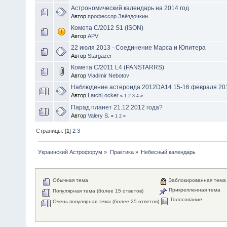
Астрономический календарь на 2014 год
Автор
профессор Звёздочкин
Комета C/2012 S1 (ISON)
Автор
APV
22 июля 2013 - Соединение Марса и Юпитера
Автор
Stargazer
Комета C/2011 L4 (PANSTARRS)
Автор
Vladimir Nebotov
Наблюдение астероида 2012DA14 15-16 февраля 2013
Автор
LatchLocker
«
1
2
3
4
»
Парад планет 21.12.2012 года?
Автор
Valery S.
«
1
2
»
Страницы: [
1
]
2
3
Украинский Астрофорум
»
Практика
»
Небесный календарь
Обычная тема
Заблокированная тема
Прикрепленная тема
Популярная тема (более 15 ответов)
Голосование
Очень популярная тема (более 25 ответов)