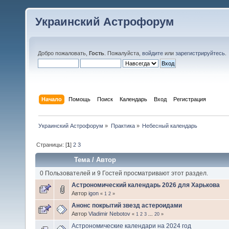
Украинский Астрофорум
Добро пожаловать,
Гость
. Пожалуйста,
войдите
или
зарегистрируйтесь
.
Начало
Помощь
Поиск
Календарь
Вход
Регистрация
Украинский Астрофорум
»
Практика
»
Небесный календарь
Страницы: [
1
]
2
3
Тема
/
Автор
0 Пользователей и 9 Гостей просматривают этот раздел.
Астрономический календарь 2026 для Харькова
Автор
igon
«
1
2
»
Анонс покрытий звезд астероидами
Автор
Vladimir Nebotov
«
1
2
3
...
20
»
Астрономические календари на 2024 год