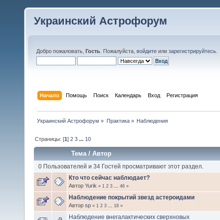
Украинский Астрофорум
Добро пожаловать,
Гость
. Пожалуйста,
войдите
или
зарегистрируйтесь
.
Начало
Помощь
Поиск
Календарь
Вход
Регистрация
Украинский Астрофорум
»
Практика
»
Наблюдения
Страницы: [
1
]
2
3
...
10
Тема
/
Автор
0 Пользователей и 34 Гостей просматривают этот раздел.
Кто что сейчас наблюдает?
Автор
Yurik
«
1
2
3
...
46
»
Наблюдение покрытий звезд астероидами
Автор
sp
«
1
2
3
...
16
»
Наблюдение внегалактических сверхновых