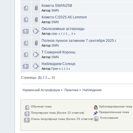
Комета SWAN25B
Автор
SWN
Комета C/2025 A6 Lemmon
Автор
SWN
Околоземные астероиды
Автор
ctac
«
1
2
3
...
6
»
Полное лунное затмение 7 сентября 2025 г.
Автор
SWN
T Северной Короны.
Автор
SWN
Наблюдаем Солнце.
Автор
Грин
«
1
2
3
»
Страницы: [
1
]
2
3
...
10
Украинский Астрофорум
»
Практика
»
Наблюдения
Обычная тема
Заблокированная тема
Прикрепленная тема
Популярная тема (более 15 ответов)
Голосование
Очень популярная тема (более 25 ответов)