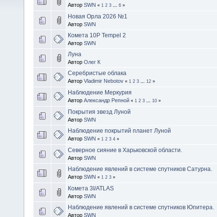
Автор
SWN
«
1
2
3
...
6
»
Новая Орла 2026 №1
Автор
SWN
Комета 10P Tempel 2
Автор
SWN
Луна
Автор
Олег К
Серебристые облака
Автор
Vladimir Nebotov
«
1
2
3
...
12
»
Наблюдение Меркурия
Автор
Александр Репной
«
1
2
3
...
10
»
Покрытия звезд Луной
Автор
SWN
Наблюдение покрытий планет Луной
Автор
SWN
«
1
2
3
4
»
Северное сияние в Харьковской области.
Автор
SWN
Наблюдение явлений в системе спутников Сатурна.
Автор
SWN
«
1
2
3
»
Комета 3I/ATLAS
Автор
SWN
Наблюдение явлений в системе спутников Юпитера.
Автор
SWN