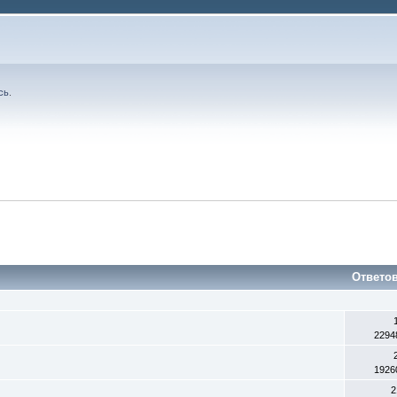
сь
.
Ответо
2294
1926
2