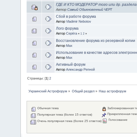
ГДЕ И КТО МОДЕРАТОР того или др. раздел
Автор
Самый Обыкновенный ЧЕРТ
Сбой в работе форума
Автор
Vladimir Nebotov
Лого форума
Автор
Серёга
«
1
2
»
Восстановление форума из резервной копии
Автор
Max
Использование в качестве адресов электронно
Автор
Max
Активный форум
Автор
Александр Репной
Страницы: [
1
]
2
Украинский Астрофорум
»
Общий раздел
»
Наш астрофорум
Обычная тема
Заблокированная т
Прикрепленная тем
Популярная тема (более 15 ответов)
Голосование
Очень популярная тема (более 25 ответов)