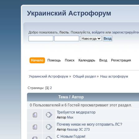
Украинский Астрофорум
Добро пожаловать,
Гость
. Пожалуйста,
войдите
или
зарегистрируйте
Начало
Помощь
Поиск
Календарь
Вход
Регистрация
Украинский Астрофорум
»
Общий раздел
»
Наш астрофорум
Страницы: [
1
]
2
Тема
/
Автор
0 Пользователей и 6 Гостей просматривают этот раздел.
Требуется модератор
Автор
Max
Почему никак не могу отправить ЛС?
Автор
Квазар 3C 273
С Новым Годом!