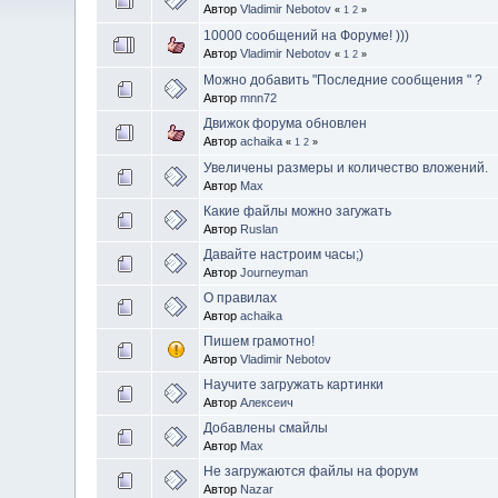
Автор
Vladimir Nebotov
«
1
2
»
10000 сообщений на Форуме! )))
Автор
Vladimir Nebotov
«
1
2
»
Можно добавить "Последние сообщения " ?
Автор
mnn72
Движок форума обновлен
Автор
achaika
«
1
2
»
Увеличены размеры и количество вложений.
Автор
Max
Какие файлы можно загужать
Автор
Ruslan
Давайте настроим часы;)
Автор
Journeyman
О правилах
Автор
achaika
Пишем грамотно!
Автор
Vladimir Nebotov
Научите загружать картинки
Автор
Алексеич
Добавлены смайлы
Автор
Max
Не загружаются файлы на форум
Автор
Nazar