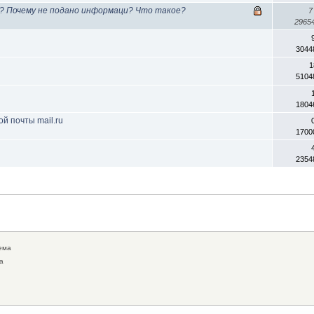
а? Почему не подано информаци? Что такое?
7
2965
3044
1
5104
1804
й почты mail.ru
1700
2354
ема
а