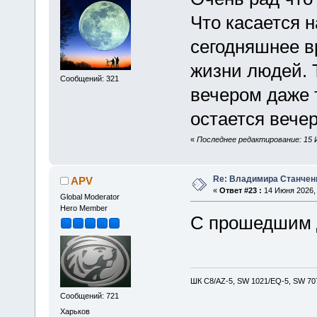
Что касается 
сегодняшнее в
жизни людей. Т
Сообщений: 321
вечером даже 
остается вече
«
Последнее редактирование: 15 И
Re: Владимира Станчен
APV
«
Ответ #23 :
14 Июня 2026, 
Global Moderator
Hero Member
С прошедшим 
ШК С8/AZ-5, SW 1021/EQ-5, SW 707
Сообщений: 721
Харьков