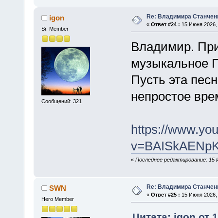
Re: Владимира Станчен
igon
«
Ответ #24 :
15 Июня 2026, 
Sr. Member
Владимир. При
музыкальное 
Пусть эта пес
непростое вре
Сообщений: 321
https://www.yo
v=BAISkAENpK
«
Последнее редактирование: 15 И
Re: Владимира Станчен
SWN
«
Ответ #25 :
15 Июня 2026, 
Hero Member
Цитата: igon от 