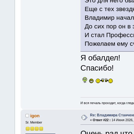
Это для него бы
Еще с тех звезд
Владимир начал 
До сих пор он в
И стал Професс
Пожелаем ему сч
Я обалдел!
Спасибо!
И вся печаль проходит, когда гля
Re: Владимира Станчен
igon
«
Ответ #22 :
14 Июня 2026, 
Sr. Member
Очень рад что