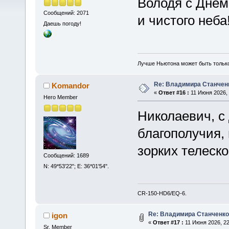
Володя с Днем
Сообщений: 2071
и чистого неба
Даешь погоду!
Лучше Ньютона может быть тольк
Re: Владимира Станчен
Komandor
«
Ответ #16 :
11 Июня 2026, 
Hero Member
Николаевич, с
благополучия,
зорких телеск
Сообщений: 1689
N: 49*53'22"; E: 36*01'54".
CR-150-HD6/EQ-6.
Re: Владимира Станченко
igon
«
Ответ #17 :
11 Июня 2026, 22
Sr. Member