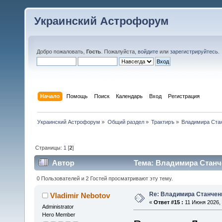
Украинский Астрофорум
Добро пожаловать,
Гость
. Пожалуйста,
войдите
или
зарегистрируйтесь
.
Начало
Помощь
Поиск
Календарь
Вход
Регистрация
Украинский Астрофорум
»
Общий раздел
»
Трактиръ
»
Владимира Стан
Страницы:
1
[
2
]
Автор
Тема: Владимира Станче
0 Пользователей и 2 Гостей просматривают эту тему.
Re: Владимира Станчен
Vladimir Nebotov
«
Ответ #15 :
11 Июня 2026, 
Administrator
Hero Member