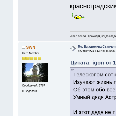
красноградски
И вся печаль проходит, когда гля
Re: Владимира Станчен
SWN
«
Ответ #21 :
13 Июня 2026, 
Hero Member
Цитата: igon от 
Телескопом сотн
Изучают жизнь п
Сообщений: 1767
Об этом обо все
Н.Водолага
Умный дядя Аст
И этот дядя не 