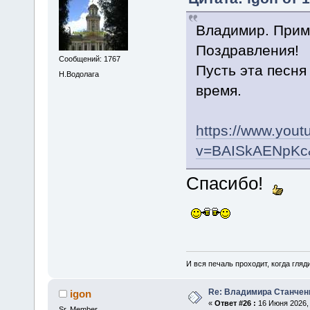
Владимир. Прим
Поздравления!
Сообщений: 1767
Пусть эта песня
Н.Водолага
время.
https://www.you
v=BAISkAENpKc
Спасибо!
И вся печаль проходит, когда гля
Re: Владимира Станчен
igon
«
Ответ #26 :
16 Июня 2026, 
Sr. Member