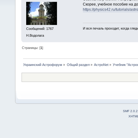
Скорее, учебное пособие на д
https://physics42.ru/tutorials/astro
И вся печаль проходит, когда гля
Сообщений: 1767
Н.Водолага
Страницы: [
1
]
Украинский Астрофорум
»
Общий раздел
»
АстроNet
»
Учебник "Астро
SMF 2.0.2
XHTM