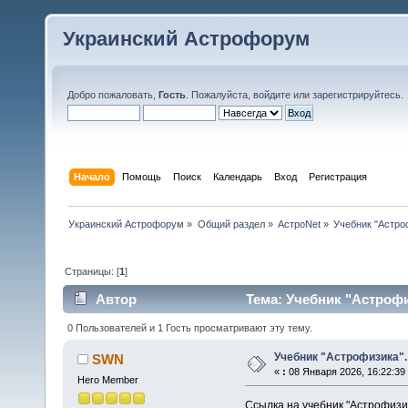
Украинский Астрофорум
Добро пожаловать,
Гость
. Пожалуйста,
войдите
или
зарегистрируйтесь
.
Начало
Помощь
Поиск
Календарь
Вход
Регистрация
Украинский Астрофорум
»
Общий раздел
»
АстроNet
»
Учебник "Астро
Страницы: [
1
]
Автор
Тема: Учебник "Астрофи
0 Пользователей и 1 Гость просматривают эту тему.
Учебник "Астрофизика".
SWN
«
:
08 Января 2026, 16:22:39
Hero Member
Ссылка на учебник "Астрофизи