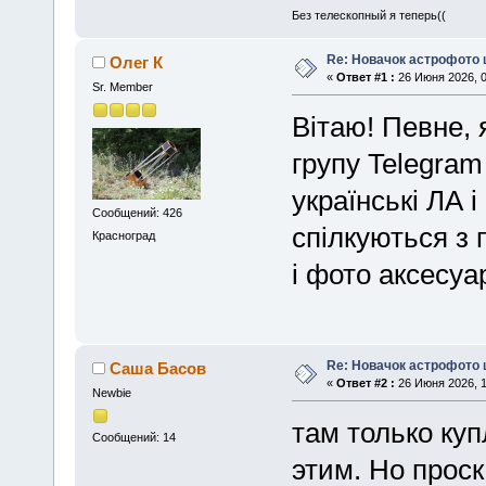
Без телескопный я теперь((
Re: Новачок астрофото 
Олег К
«
Ответ #1 :
26 Июня 2026, 0
Sr. Member
Вітаю! Певне, 
групу Telegram
українські ЛА 
Сообщений: 426
спілкуються з 
Красноград
і фото аксесуар
Re: Новачок астрофото 
Саша Басов
«
Ответ #2 :
26 Июня 2026, 1
Newbie
там только куп
Сообщений: 14
этим. Но прос