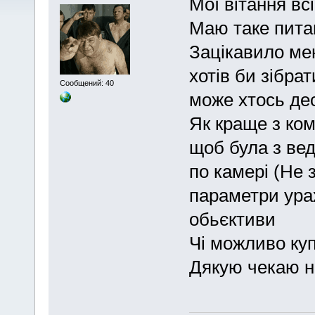
Мої вітання вс
Маю таке питан
Зацікавило ме
хотів би зібра
Сообщений: 40
може хтось де
Як краще з ком
щоб була з ве
по камері (Не з
параметри урах
обьєктиви
Чі можливо ку
Дякую чекаю н