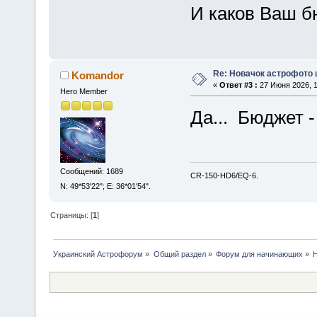
И каков Ваш б
Re: Новачок астрофото 
Komandor
«
Ответ #3 :
27 Июня 2026, 1
Hero Member
Да... Бюджет -
Сообщений: 1689
CR-150-HD6/EQ-6.
N: 49*53'22"; E: 36*01'54".
Страницы: [
1
]
Украинский Астрофорум
»
Общий раздел
»
Форум для начинающих
»