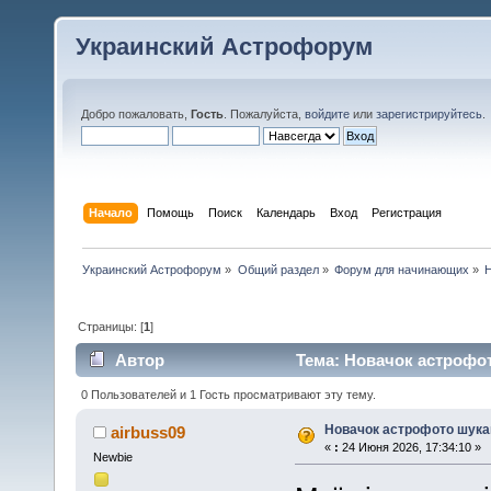
Украинский Астрофорум
Добро пожаловать,
Гость
. Пожалуйста,
войдите
или
зарегистрируйтесь
.
Начало
Помощь
Поиск
Календарь
Вход
Регистрация
Украинский Астрофорум
»
Общий раздел
»
Форум для начинающих
»
Страницы: [
1
]
Автор
Тема: Новачок астрофот
0 Пользователей и 1 Гость просматривают эту тему.
Новачок астрофото шука
airbuss09
«
:
24 Июня 2026, 17:34:10 »
Newbie