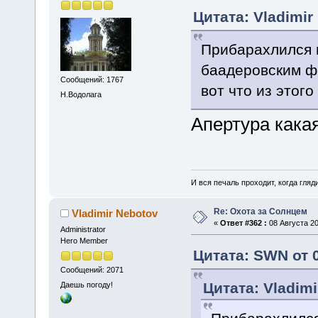
Цитата: Vladimir
Прибарахлился 
баадеровским ф
Сообщений: 1767
вот что из этог
Н.Водолага
Апертура кака
И вся печаль проходит, когда гля
Re: Охота за Солнцем
Vladimir Nebotov
«
Ответ #362 :
08 Августа 20
Administrator
Hero Member
Цитата: SWN от 0
Сообщений: 2071
Цитата: Vladimi
Даешь погоду!