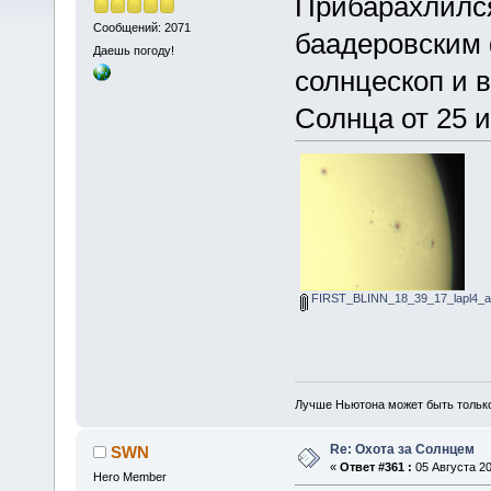
Прибарахлился
Сообщений: 2071
баадеровским
Даешь погоду!
солнцескоп и в
Солнца от 25 
FIRST_BLINN_18_39_17_lapl4_a
Лучше Ньютона может быть тольк
Re: Охота за Солнцем
SWN
«
Ответ #361 :
05 Августа 20
Hero Member