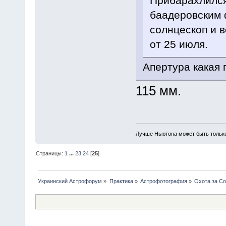
Прибарахлился
баадеровским 
солнцескоп и в
от 25 июля.
Апертура какая 
115 мм.
Лучше Ньютона может быть тольк
Страницы:
1
...
23
24
[
25
]
Украинский Астрофорум
»
Практика
»
Астрофотография
»
Охота за С