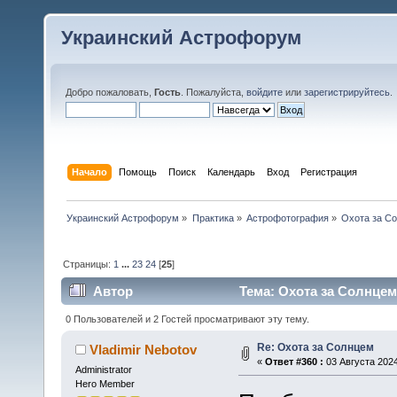
Украинский Астрофорум
Добро пожаловать,
Гость
. Пожалуйста,
войдите
или
зарегистрируйтесь
.
Начало
Помощь
Поиск
Календарь
Вход
Регистрация
Украинский Астрофорум
»
Практика
»
Астрофотография
»
Охота за С
Страницы:
1
...
23
24
[
25
]
Автор
Тема: Охота за Солнцем
0 Пользователей и 2 Гостей просматривают эту тему.
Re: Охота за Солнцем
Vladimir Nebotov
«
Ответ #360 :
03 Августа 2024
Administrator
Hero Member