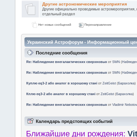
Другие астрономические мероприятия
Другие официально проводимые астромероприятия, 
отдельный раздел
Нет новых сообщений
Перенаправление
Украинский Астрофорум - Информационный це
Последние сообщения
Re: Наблюдение внегалактических сверхновых
от
SWN
(
Наблюде
Re: Наблюдение внегалактических сверхновых
от
SWN
(
Наблюде
Куплю eq3-2 або аналог в хорошому стані
от
ZeitGeist
(
Барахолка
)
Кплю eq3-2 або аналог в хорошому стані
от
ZeitGeist
(
Барахолка
)
Re: Наблюдение внегалактических сверхновых
от
Vladimir Neboto
Календарь предстоящих событий
Ближайшие дни рождения:
Vi