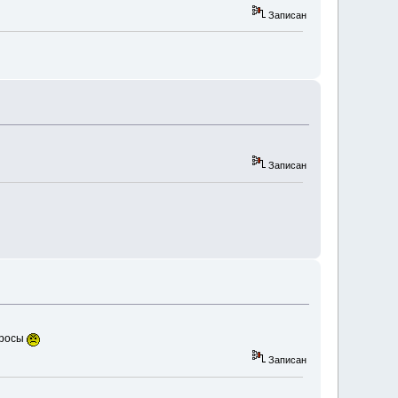
Записан
Записан
 росы
Записан