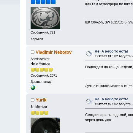
Как там атмосфера по шкал
ШК С8/AZ-5, SW 1021/EQ-5, SW 
Сообщений: 721
Харьков
Re: А небо то есть!
Vladimir Nebotov
«
Ответ #1 :
02 Августа 2
Administrator
Hero Member
Подождем до конца недели, 
Сообщений: 2071
Даешь погоду!
Лучше Ньютона может быть то
Re: А небо то есть!
Yurik
«
Ответ #2 :
02 Августа 2
Sr. Member
Сегодня приехал домой, по
через день-два...