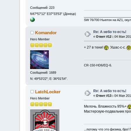
Сообщений: 223
N47*57'12" E37*33'53" (Донецк)
__________________________
SW 76/700 Ньютон на AZ1, оку
Re: А небо то есть!
Komandor
«
Ответ #12 :
04 Мая 2013
Hero Member
+ 27 в тени!
Ушас-с-с.
CR-150-HD6/EQ-6.
Сообщений: 1689
N: 49*53'22"; E: 36*01'54".
Re: А небо то есть!
LatchLocker
«
Ответ #13 :
04 Мая 2013
Hero Member
Мелочь. Влажность 95%+
Мастерскую-подвальчик пров
...потому что это физика, бро! 