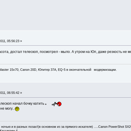
011, 05:56:23 »
асота, достал телескоп, посмотрел - мыло. А утром на Юп, даже резкость не м
yMaster 15x70, Canon 20D, Юпитер 37А, EQ-5 в окончательной модермизации.
011, 06:55:42 »
лескоп начал бочку катить
не могу..
ночью и в разных позах!(в основном из за прямого искателя) .....Canon PowerShot SX2
Кассегрен 4