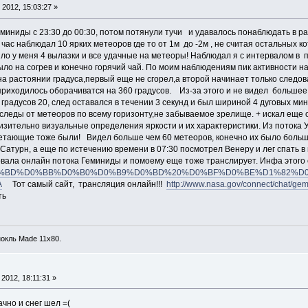
2012, 15:03:27 »
миниды с 23:30 до 00:30, потом потянули тучи и удавалось понаблюдать в р
 час наблюдал 10 ярких метеоров где то от 1м до -2м , не считая остальных к
ыло у меня 4 вылазки и все удачные на метеоры! Наблюдал я с интервалом в п
было на согрев и конечно горячий чай. По моим наблюдениям пик активности 
на растоянии градуса,первый еще не сгорел,а второй начинает только следова
приходилось оборачиватся на 360 градусов. Из-за этого и не видел большее
градусов 20, след оставался в течении 3 секунд и был шириной 4 дуговых ми
 следы от метеоров по всему горизонту,не забываемое зрелище. + искал еще
близительно визуальные определения яркости и их характеристики. Из поток
летающие тоже были! Видел больше чем 60 метеоров, конечно их было больш
атурн, а еще по истечению времени в 07:30 посмотрел Венеру и лег спать в в
ала онлайн потока Геминиды и помоему еще тоже транслирует. Инфа этого
0%BD%D0%BB%D0%B0%D0%B9%D0%BD%20%D0%BF%D0%BE%D1%82%D0%BE%D0
A
Тот самый сайт, трансляция онлайн!!!
http://www.nasa.gov/connect/chat/ge
ть
окль Made 11х80.
2012, 18:11:31 »
ачно и снег шел =(