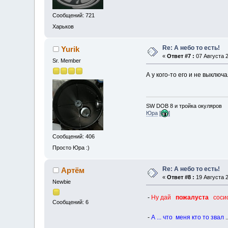
Сообщений: 721
Харьков
Re: А небо то есть!
Yurik
«
Ответ #7 :
07 Августа 2
Sr. Member
А у кого-то его и не выключ
SW DOB 8 и тройка окуляров
Юра
[
]
Сообщений: 406
Просто Юра :)
Re: А небо то есть!
Артём
«
Ответ #8 :
19 Августа 2
Newbie
-
Ну дай
пожалуста
сосис
Сообщений: 6
-
А ... что
меня кто то звал
.