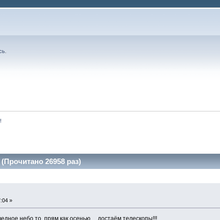
сь
.
!
 (Прочитано 26958 раз)
:04 »
ведное небо то, прям как осенью ... достаём телескопы!!!