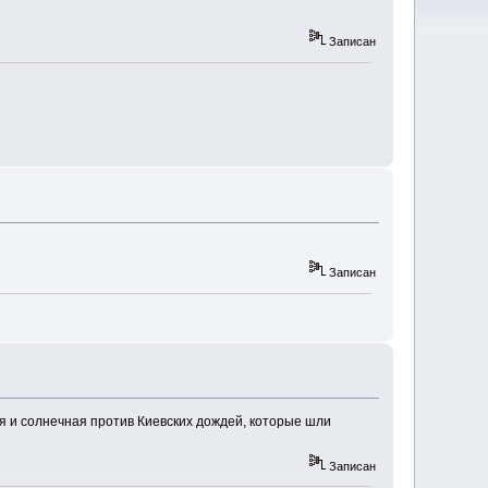
Записан
Записан
я и солнечная против Киевских дождей, которые шли
Записан