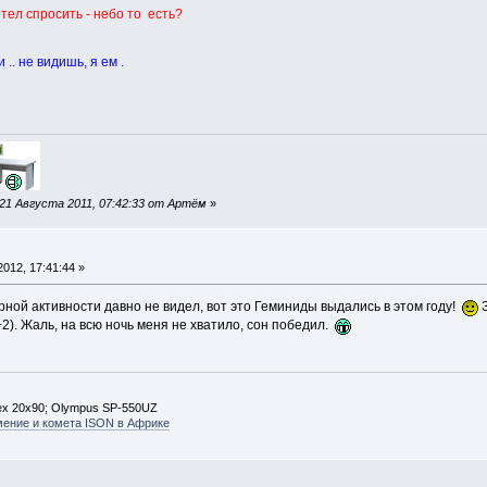
хотел спросить - небо то есть?
.. не видишь, я ем .
21 Августа 2011, 07:42:33 от Артём
»
012, 17:41:44 »
орной активности давно не видел, вот это Геминиды выдались в этом году!
З
.+2). Жаль, на всю ночь меня не хватило, сон победил.
ex 20х90; Olympus SP-550UZ
мение и комета ISON в Африке