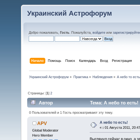
Украинский Астрофорум
Добро пожаловать,
Гость
. Пожалуйста,
войдите
или
зарегистрируйте
Начало
Помощь
Поиск
Календарь
Вход
Регистрация
Украинский Астрофорум
»
Практика
»
Наблюдения
»
А небо то есть
Страницы: [
1
]
2
Автор
Тема: А небо то есть!
0 Пользователей и 1 Гость просматривают эту тему.
А небо то есть!
APV
«
:
01 Августа 2011, 20:47
Global Moderator
Hero Member
Выглянул сейчас в окно, а з