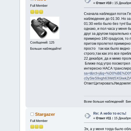
«
Ответ #10 :
15 Декабря 
Full Member
Сначала наблюдал поток Ге
наблюдение до 01:30. Но за
01:30 небо было без туч! Б
однако, и пол часа у меня 
друг за другом паралельно 
примерно 180 градусов, то 
Сообщений: 125
притом пролетел примерно 
просто так как было видно
Больше наблюдайте!
строго,так как это все при
22 декабря, да и мимо про
Ближе под утро посмотрел С
интересно НАСА транслиров
sa=t&rct=j&q=%D0%BE%D
c0ySleS9xgh63Wd5XGlwkZl
ОтветЦитироватьУведомля
Всем больше наблюдений! Бин
Re: А небо то есть!
Stargazer
«
Ответ #11 :
15 Декабря 
Full Member
Эх, а у меня тогда было обл