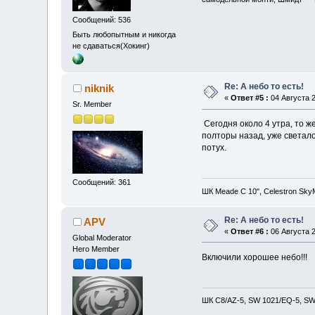
Сообщений: 536
Быть любопытным и никогда
не сдаваться(Хокинг)
Re: А небо то есть!
niknik
«
Ответ #5 :
04 Августа 2
Sr. Member
Сегодня около 4 утра, то ж
полторы назад, уже светало
потух.
Сообщений: 361
ШК Meade С 10", Celestron Sk
Re: А небо то есть!
APV
«
Ответ #6 :
06 Августа 2
Global Moderator
Hero Member
Включили хорошее небо!!!
ШК С8/AZ-5, SW 1021/EQ-5, SW 