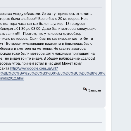
азрывах между облаками. Из-за туч пришлось отложить
оторые были слабеее!!! Всего было 20 метеоров. Но в
о полтора часа так-как было на улице -13 градусов
наблюдал с 01:30 до 03:00. Даже были метеоры следующие
ть за ним!!! Притом, что у человека кругообзор
 число метеоров. Один был по светимости где то -5м и
нут! Во время кульминации радианта в Близнецах было
 объекты и смотрел на метеоры. Не судите аматора
а Урсиды тоже были метеоры,хотя максимум припадает на
е, но видел то,что видел. В общем наблюдение удалось!
осемь утра, причем встал в час дня! Может кому
 сайта
http://www.google.com.ua/url?
%BA%20%D0%B3%D0%B5%D0%BC%D0%B8%D0%BD%D0%B8%D0%B4%D1%8B&sour
minids2012.html
Записан