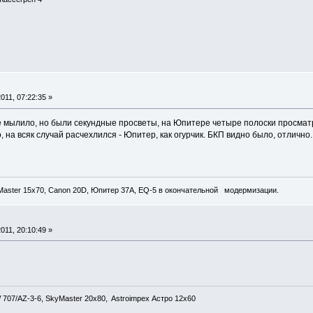
011, 07:22:35 »
е мылило, но были секундные просветы, на Юпитере четыре полоски просматр
, на всяк случай расчехлился - Юпитер, как огурчик. БКП видно было, отлично
yMaster 15x70, Canon 20D, Юпитер 37А, EQ-5 в окончательной модермизации.
011, 20:10:49 »
707/AZ-3-6, SkyMaster 20x80, Astroimpex Астро 12х60