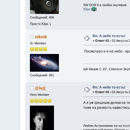
SW DOB 8 и тройка окуляров
Юра
[
]
Сообщений: 406
Просто Юра :)
Re: А небо то есть!
niknik
«
Ответ #3 :
03 Августа 2
Sr. Member
Посмотрел и я на небо - кр
ШК Meade С 10", Celestron Sk
Сообщений: 361
Re: А небо то есть!
@le)(
«
Ответ #4 :
03 Августа 2
Hero Member
А я уж грешным делом на те
тоже на резкость навестись 
Люблю Астрономию хи-хи тссс! 
самодельной монти, Шмидт — 