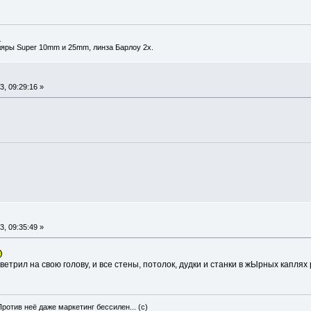
_
ляры Super 10mm и 25mm, линза Барлоу 2х.
, 09:29:16 »
, 09:35:49 »
етрил на свою голову, и все стены, потолок, дудки и станки в жЫрных каплях
Против неё даже маркетинг бессилен... (с)