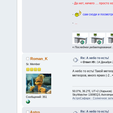
-
Да нет, ничего .... просто 
-
сам сходи и посмотри 
-
...
«
Последнее редактирование: 
Re: А небо то есть!
Roman_K
«
Ответ #9 :
14 Декабря 2
Sr. Member
А небо то есть! Такой мете
метеоров, много ярких (-2..
50.0°N, 36.2°E, UT+2 (Харьков)
SkyWatcher 1309EQ3; Astroimp
Сообщений: 351
АстроСафари - Солнечное зат
Re: А небо то есть!
Astro