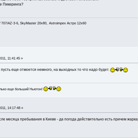
е Пикеринга?
707/AZ-3-6, SkyMaster 20x80, Astroimpex Астро 12х60
011, 11:41:45 »
пусть еще отмоется немного, на выходных то что надо будет.
лько еще больший Ньютон!
011, 14:17:48 »
сле месяца пребывания в Киеве - да погода действительно есть причем жарка