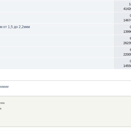
1
4142
1467
 от 1,5 до 2,2мкм
1399
2623
2200
1455
номии
ема
а