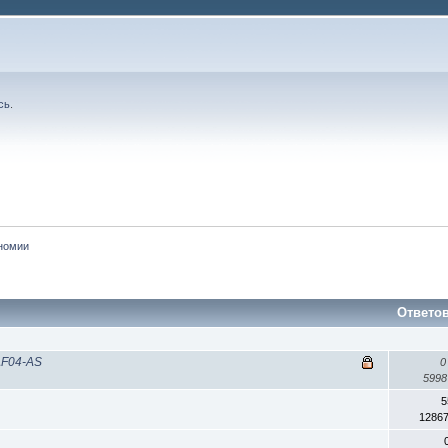
сь
.
номии
Ответо
AF04-AS
0
599
5
1286