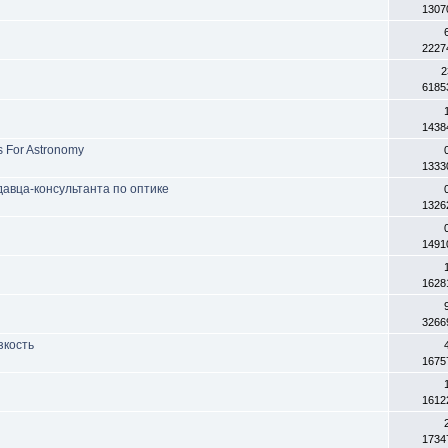
1307
2227
2
6185
1438
 For Astronomy
1333
давца-консультанта по оптике
1326
1491
1628
3266
езкость
1675
1612
1734