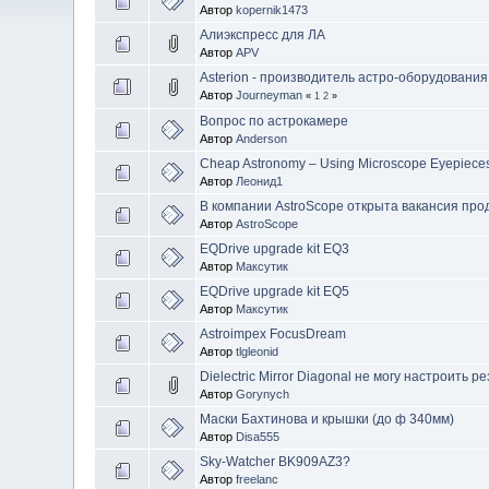
Автор
kopernik1473
Алиэкспресс для ЛА
Автор
APV
Asterion - производитель астро-оборудования
Автор
Journeyman
«
1
2
»
Вопрос по астрокамере
Автор
Anderson
Cheap Astronomy – Using Microscope Eyepieces
Автор
Леонид1
В компании AstroScope открыта вакансия про
Автор
AstroScope
EQDrive upgrade kit EQ3
Автор
Максутик
EQDrive upgrade kit EQ5
Автор
Максутик
Astroimpex FocusDream
Автор
tlgleonid
Dielectric Mirror Diagonal не могу настроить р
Автор
Gorynych
Маски Бахтинова и крышки (до ф 340мм)
Автор
Disa555
Sky-Watcher BK909AZ3?
Автор
freelanc