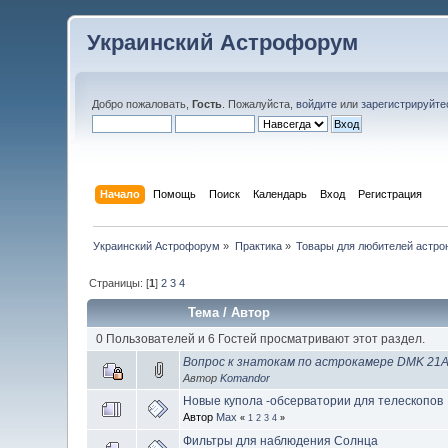
Украинский Астрофорум
Добро пожаловать,
Гость
. Пожалуйста,
войдите
или
зарегистрируйте
Начало
Помощь
Поиск
Календарь
Вход
Регистрация
Украинский Астрофорум
»
Практика
»
Товары для любителей астро
Страницы: [
1
]
2
3
4
Тема
/
Автор
0 Пользователей и 6 Гостей просматривают этот раздел.
Вопрос к знатокам по астрокамере DMK 21
Автор
Komandor
Новые купола -обсерватории для телескопов
Автор
Max
«
1
2
3
4
»
Фильтры для наблюдения Солнца