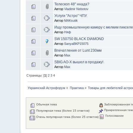
Телескоп 48" ннада?
Автор
Vladimir Nebotov
Услуги "Астро" ЧПУ.
Автор
MAKsutik
Ищу промышленную камеру с мелким пикселем
Автор
Няф
SW 150750 BLACK DIAMOND
Автор
SanyaBKP15075
Впечатления от Lunt 230мм
Автор
Max
SBIG AO-X вышел в продажу!
Автор
Max
Страницы: [
1
]
2
3
4
Украинский Астрофорум
»
Практика
»
Товары для любителей астро
Обычная тема
Заблокированная т
Прикрепленная тем
Популярная тема (более 15 ответов)
Голосование
Очень популярная тема (более 25 ответов)