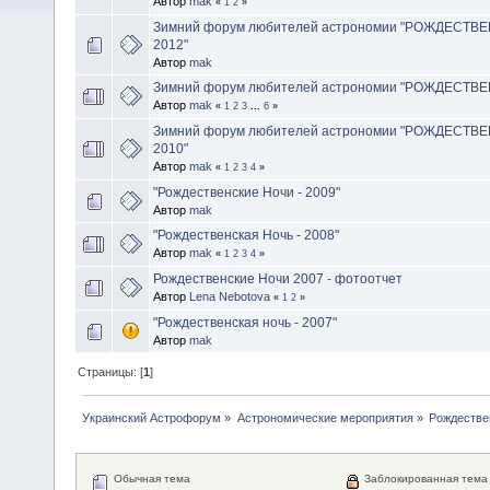
Автор
mak
«
1
2
»
Зимний форум любителей астрономии "РОЖДЕСТВЕ
2012"
Автор
mak
Зимний форум любителей астрономии "РОЖДЕСТВЕ
Автор
mak
«
1
2
3
...
6
»
Зимний форум любителей астрономии "РОЖДЕСТВЕ
2010"
Автор
mak
«
1
2
3
4
»
"Рождественские Ночи - 2009"
Автор
mak
"Рождественская Ночь - 2008"
Автор
mak
«
1
2
3
4
»
Рождественские Ночи 2007 - фотоотчет
Автор
Lena Nebotova
«
1
2
»
"Рождественская ночь - 2007"
Автор
mak
Страницы: [
1
]
Украинский Астрофорум
»
Астрономические мероприятия
»
Рождестве
Обычная тема
Заблокированная тема