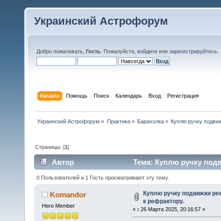
Украинский Астрофорум
Добро пожаловать,
Гость
. Пожалуйста,
войдите
или
зарегистрируйтесь
.
Начало
Помощь
Поиск
Календарь
Вход
Регистрация
Украинский Астрофорум
»
Практика
»
Барахолка
»
Куплю ручку подви
Страницы: [
1
]
Автор
Тема: Куплю ручку под
7550 раз)
0 Пользователей и 1 Гость просматривают эту тему.
Куплю ручку подвижки ре
Komandor
к рефрактору.
Hero Member
«
:
26 Марта 2025, 20:16:57 »