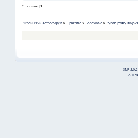
Страницы: [
1
]
Украинский Астрофорум
»
Практика
»
Барахолка
»
Куплю ручку подви
SMF 2.0.2
XHTM