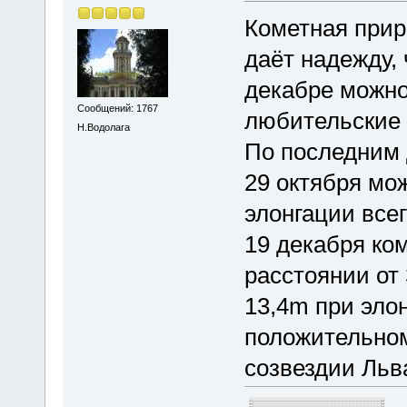
Кометная прир
даёт надежду, 
декабре можно
Сообщений: 1767
любительские 
Н.Водолага
По последним 
29 октября мо
элонгации всег
19 декабря ко
расстоянии от
13,4m при элон
положительном
созвездии Льв