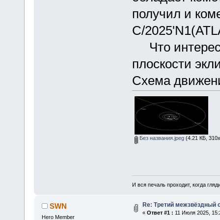
получил и ком
C/2025'N1(ATL
Что интересно
плоскости экл
Схема движени
Без названия.jpeg
(4.21 КБ, 310
И вся печаль проходит, когда гля
Re: Третий межзвёздный 
SWN
«
Ответ #1 :
11 Июля 2025, 15:
Hero Member