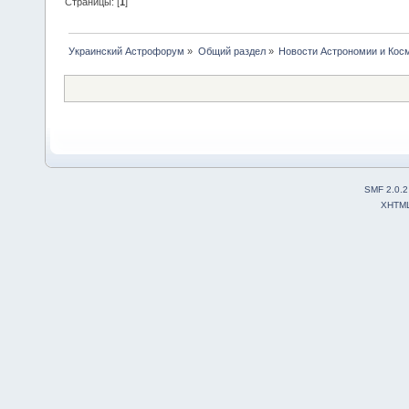
Страницы: [
1
]
Украинский Астрофорум
»
Общий раздел
»
Новости Астрономии и Кос
SMF 2.0.2
XHTM