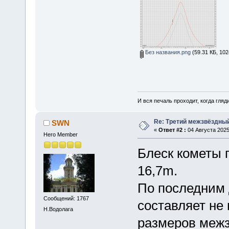
Без названия.png
(59.31 КБ, 102
И вся печаль проходит, когда гля
Re: Третий межзвёздный
SWN
«
Ответ #2 :
04 Августа 2025
Hero Member
Блеск кометы 
16,7m.
По последним 
Сообщений: 1767
составляет не 
Н.Водолага
размеров межз