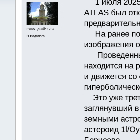
1 июля 2025 
ATLAS был отк
предварительн
Сообщений: 1767
На ранее пол
Н.Водолага
изображения о
Проведенные 
находится на р
и движется со 
гиперболическ
Это уже трет
заглянувший в
земными астр
астероид 1l/Оу
Борисова.