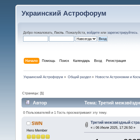
Украинский Астрофорум
Добро пожаловать,
Гость
. Пожалуйста,
войдите
или
зарегистрируйтесь
.
Начало
Помощь
Поиск
Календарь
Вход
Регистрация
Украинский Астрофорум
»
Общий раздел
»
Новости Астрономии и Кос
Страницы: [
1
]
Автор
Тема: Третий межзвёздн
0 Пользователей и 1 Гость просматривают эту тему.
Третий межзвёздный стра
SWN
«
:
06 Июля 2025, 17:26:50 »
Hero Member