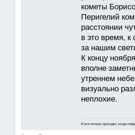
кометы Борисо
Перигелий ком
расстоянии чу
в это время, к
за нашим свет
К концу ноябр
вполне заметн
утреннем небе
визуально раз
неплохие.
И вся печаль проходит, когда гля