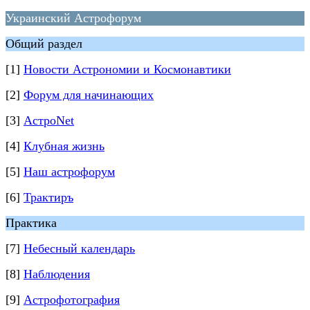
Украинский Астрофорум
Общий раздел
[1]
Новости Астрономии и Космонавтики
[2]
Форум для начинающих
[3]
АстроNet
[4]
Клубная жизнь
[5]
Наш астрофорум
[6]
Трактиръ
Практика
[7]
Небесный календарь
[8]
Наблюдения
[9]
Астрофотография