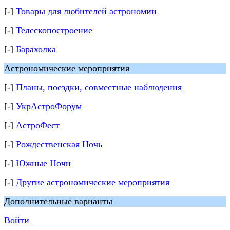
[-]
Товары для любителей астрономии
[-]
Телескопостроение
[-]
Барахолка
Астрономические мероприятия
[-]
Планы, поездки, совместные наблюдения
[-]
УкрАстроФорум
[-]
АстроФест
[-]
Рождественская Ночь
[-]
Южные Ночи
[-]
Другие астрономические мероприятия
Дополнительные варианты
Войти