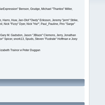
larExpression" Benson, Grudge, Michael "Thantos" Miller,
e, Harro, Huw, Jan-Olof "Owdy" Eriksson, Jeremy "jerm" Strike,
il, Nick "Fizzy" Dyer, Nick "Ha²", Paul_Pauline, Piro "Sarge"
 Gary M. Gadsdon, Jason "JBlaze" Clemons, Jerry, Jonathan
or" Spicer, snork13, Spuds, Steven "Fustrate" Hoffman и Joey
lizabeth Trainor и Peter Duggan