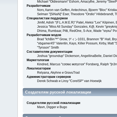
Michael "Oldiesmann" Eshom, Amacythe, Jeremy "SleePy
Разработчикам
Norv, Aaron van Geffen, Antechinus, Bjoern "Bloc" Kris
Selman "[SiNaN]" Eser, Theodore "Orstio" Hildebrandt, T
Специалистам поддержки
JimM, Adish "(F.L.A.M.E.R)" Patel, Aleksi "Lex" Kilpinen
Jessica "Miss All Sunday" Gonzales, K@, Kevin "greyknight
Dhima, Rumbaar, Pitti, RedOne, S-Ace, Wade "sησω" Po
Разработчикам модов
Brad "IchBin™" Grow, ディン1031, Brannon "B" Hall, Bryan
"vbgamer45" Valentin, Kays, Killer Possum, Kirby, Matt
"Tyrsson" Smith
Составителям документации
Joshua "groundup" Dickerson, AngellinaBelle, Daniel D
Маркетологам
Kindred, Marcus "cσσкιє мσηѕтєя" Forsberg, Ralph "[n3r
Локализаторам
Relyana, Akyhne и GravuTrad
Администраторам серверов
Derek Schwab и Liroy "CoreISP" van Hoewijk
Создателям русской локализации
Создателям русской локализации
Mavn, Digger и Bugo