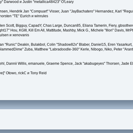
" Darwood и Justin "metallica48423" O'Leary
tiansen, Hendrik Jan "Compuart" Visser, Juan "JayBachatero" Hernandez, Karl "Regu
horsten "TE" Eurich и winrules
, Ben Scott, Bigguy, CapadY, Chas Large, Duncan85, Eliana Tamerin, Fiery, gbsother
17" Hou, KGIII, Kill Em All, Mattitude, Mashby, Mick G., Michele "Illori" Davis, MrPh
ulsen и xenovanis
 "Runic" Deakin, Bulakbol, Colin "Shadow82x" Blaber, Daniel15, Eren Yasarkurt,
 "SlammedDime" Zuba, Matthew "Labradoodle-360" Kerle, Nibogo, Niko, Peter "Arant
iehl, Dannii Willis, emanuele, Graeme Spence, Jack "akabugeyes" Thorsen, Jade E
ve]" Otowo, rickC и Tony Reid