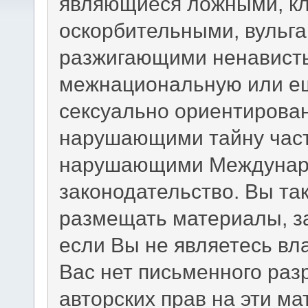
являющиеся ложными, кл
оскорбительными, вульг
разжигающими ненависть
межнациональную или ещ
сексуально ориентирова
нарушающими тайну част
нарушающими Междунаро
законодательство. Вы та
размещать материалы, з
если Вы не являетесь вл
Вас нет письменного раз
авторских прав на эти м