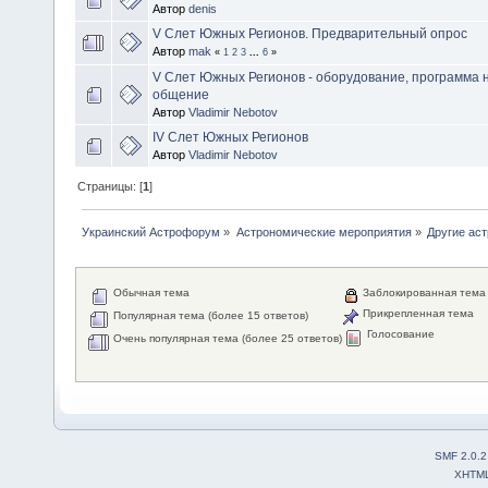
Автор
denis
V Слет Южных Регионов. Предварительный опрос
Автор
mak
«
1
2
3
...
6
»
V Слет Южных Регионов - оборудование, программа 
общение
Автор
Vladimir Nebotov
IV Слет Южных Регионов
Автор
Vladimir Nebotov
Страницы: [
1
]
Украинский Астрофорум
»
Астрономические мероприятия
»
Другие ас
Обычная тема
Заблокированная тема
Прикрепленная тема
Популярная тема (более 15 ответов)
Голосование
Очень популярная тема (более 25 ответов)
SMF 2.0.2
XHTM