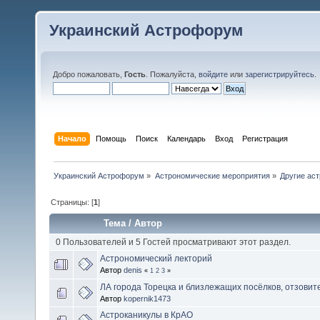
Украинский Астрофорум
Добро пожаловать,
Гость
. Пожалуйста,
войдите
или
зарегистрируйтесь
.
Начало
Помощь
Поиск
Календарь
Вход
Регистрация
Украинский Астрофорум
»
Астрономические мероприятия
»
Другие ас
Страницы: [
1
]
Тема
/
Автор
0 Пользователей и 5 Гостей просматривают этот раздел.
Астрономический лекторий
Автор
denis
«
1
2
3
»
ЛА города Торецка и близлежащих посёлков, отзовите
Автор
kopernik1473
Астроканикулы в КрАО