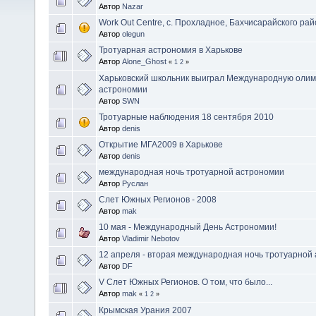
Автор
Nazar
Work Out Centre, с. Прохладное, Бахчисарайского рай
Автор
olegun
Тротуарная астрономия в Харькове
Автор
Alone_Ghost
«
1
2
»
Харьковский школьник выиграл Международную олим
астрономии
Автор
SWN
Тротуарные наблюдения 18 сентября 2010
Автор
denis
Открытие МГА2009 в Харькове
Автор
denis
международная ночь тротуарной астрономии
Автор
Руслан
Слет Южных Регионов - 2008
Автор
mak
10 мая - Международный День Астрономии!
Автор
Vladimir Nebotov
12 апреля - вторая международная ночь тротуарной
Автор
DF
V Слет Южных Регионов. О том, что было...
Автор
mak
«
1
2
»
Крымская Урания 2007