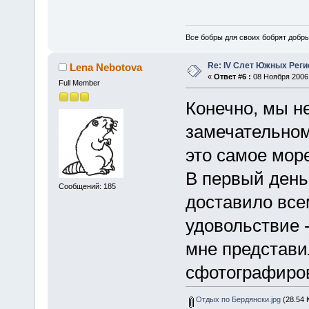
Все бобры для своих бобрят добры
Re: IV Слет Южных Реги
Lena Nebotova
«
Ответ #6 :
08 Ноября 2006,
Full Member
Конечно, мы н
замечательном
это самое море
В первый день
Сообщений: 185
доставило вс
удовольствие -
мне представи
сфотографиро
Отдых по Бердянски.jpg
(28.54 