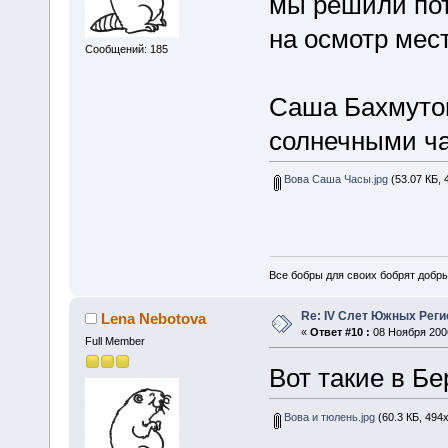
мы решили пот
на осмотр мес
Сообщений: 185
Саша Бахмутов
солнечными ч
Вова Саша Часы.jpg
(53.07 КБ, 
Все бобры для своих бобрят добры
Re: IV Слет Южных Реги
Lena Nebotova
«
Ответ #10 :
08 Ноября 2006
Full Member
Вот такие в Б
Вова и тюлень.jpg
(60.3 КБ, 494