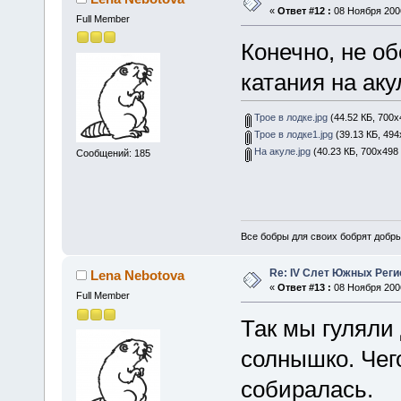
«
Ответ #12 :
08 Ноября 2006
Full Member
Конечно, не о
катания на ак
Трое в лодке.jpg
(44.52 КБ, 700x
Трое в лодке1.jpg
(39.13 КБ, 494
На акуле.jpg
(40.23 КБ, 700x498
Сообщений: 185
Все бобры для своих бобрят добры
Re: IV Слет Южных Реги
Lena Nebotova
«
Ответ #13 :
08 Ноября 2006
Full Member
Так мы гуляли 
солнышко. Чего
собиралась.