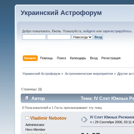
Украинский Астрофорум
Добро пожаловать,
Гость
. Пожалуйста,
войдите
или
зарегистрируйтесь
.
Начало
Помощь
Поиск
Календарь
Вход
Регистрация
Украинский Астрофорум
»
Астрономические мероприятия
»
Другие ас
Страницы: [
1
]
Автор
Тема: IV Слет Южных Ре
0 Пользователей и 1 Гость просматривают эту тему.
IV Слет Южных Регионо
Vladimir Nebotov
«
:
29 Сентября 2006, 03:11:4
Administrator
Hero Member