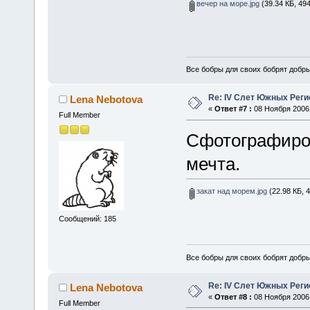
вечер на море.jpg
(39.34 КБ, 49
Все бобры для своих бобрят добры
Re: IV Слет Южных Реги
Lena Nebotova
«
Ответ #7 :
08 Ноября 2006,
Full Member
Сфотографиров
мечта.
закат над морем.jpg
(22.98 КБ, 
Сообщений: 185
Все бобры для своих бобрят добры
Re: IV Слет Южных Реги
Lena Nebotova
«
Ответ #8 :
08 Ноября 2006,
Full Member