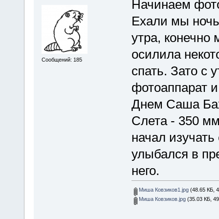
Начинаем фото
Ехали мы ночь
утра, конечно 
осилила некот
Сообщений: 185
спать. Зато с 
фотоаппарат и 
Днем Саша Ба
Слета - 350 м
начал изучать 
улыбался в пр
него.
Миша Ковзиков1.jpg
(48.65 КБ, 
Миша Ковзиков.jpg
(35.03 КБ, 4