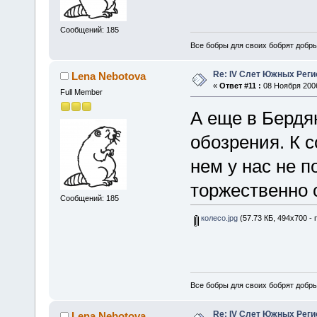
Сообщений: 185
Все бобры для своих бобрят добры
Re: IV Слет Южных Реги
Lena Nebotova
«
Ответ #11 :
08 Ноября 2006
Full Member
А еще в Бердя
обозрения. К с
нем у нас не п
торжественно
Сообщений: 185
колесо.jpg
(57.73 КБ, 494x700 - 
Все бобры для своих бобрят добры
Re: IV Слет Южных Реги
Lena Nebotova