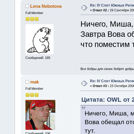
Re: IV Слет Южных Реги
Lena Nebotova
«
Ответ #2 :
29 Сентября 200
Full Member
Ничего, Миша,
Завтра Вова о
что поместим т
Сообщений: 185
Все бобры для своих бобрят добры
Re: IV Слет Южных Реги
mak
«
Ответ #3 :
23 Октября 2006
Full Member
Цитата: OWL от 2
Ничего, Миша, м
Вова обещал отс
тут.
Сообщений: 106