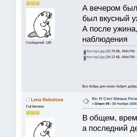
А вечером был
был вкусный 
А после ужина
наблюдения
Сообщений: 185
Костер1.jpg
(22.76 КБ, 494x700 
Костер2.jpg
(24.13 КБ, 494x700 
Все бобры для своих бобрят добры
Re: IV Слет Южных Реги
Lena Nebotova
«
Ответ #9 :
08 Ноября 2006,
Full Member
В общем, врем
а последний д