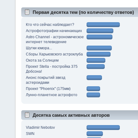
Первая десятка тем (по количеству ответов)
Кто что сейчас наблюдает?
Астрофотографии начинающих
Astro Channel - астрономическое
интернет телевидение
Шутки юмора...
Сборы Харьковского астроклуба
Охота за Солнцем
Проект Stella - постройка 375
Добсона!
Анонс покрытий звезд
астероидами
Проект "Phoenix" (175мм)
Лунно-планетное астрофото
Десятка самых активных авторов
Vladimir Nebotov
SWN