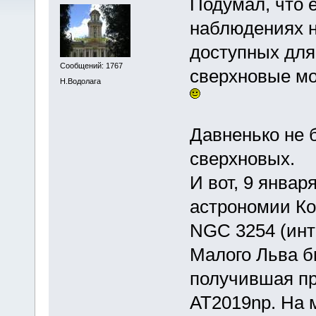
Подумал, что 
наблюдениях н
доступных для
Сообщений: 1767
сверхновые мо
Н.Водолага
Давненько не 
сверхновых.
И вот, 9 янва
астрономии Ко
NGC 3254 (инт
Малого Льва б
получившая пр
AT2019np. На 