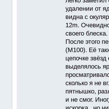
легко заметил
удалении от яд
видна с окуляр
12m. Очевидно
своего блеска.
После этого п
(М100). Её так
цепочке звёзд
выделялось яр
просматривалс
сколько я не в
пятнышко, раз
и не смог. Ино
искорка, но ни