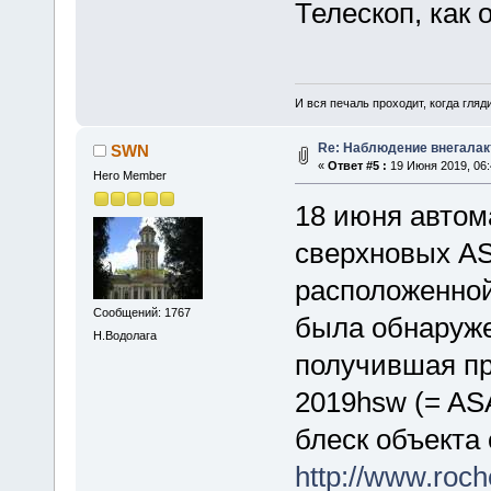
Телескоп, как
И вся печаль проходит, когда гля
Re: Наблюдение внегалак
SWN
«
Ответ #5 :
19 Июня 2019, 06:
Hero Member
18 июня автом
сверхновых AS
расположенной
Сообщений: 1767
была обнаруже
Н.Водолага
получившая пр
2019hsw (= AS
блеск объекта
http://www.roc