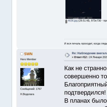
4636.jpg
(29.51 КБ, 973x730 - пр
И вся печаль проходит, когда гля
Re: Наблюдение внегал
SWN
«
Ответ #12 :
24 Января 2020
Hero Member
Как не странн
совершенно то
Благоприятный 
Сообщений: 1767
подтвердился
Н.Водолага
В планах было