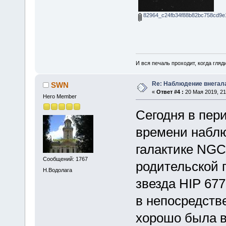
82964_c24fb34f88b82bc758cd9e1
И вся печаль проходит, когда гля
Re: Наблюдение внегал
SWN
«
Ответ #4 :
20 Мая 2019, 21
Hero Member
Сегодня в пери
времени наблю
галактике NGC
Сообщений: 1767
родительской 
Н.Водолага
звезда HIP 67
в непосредств
хорошо была в