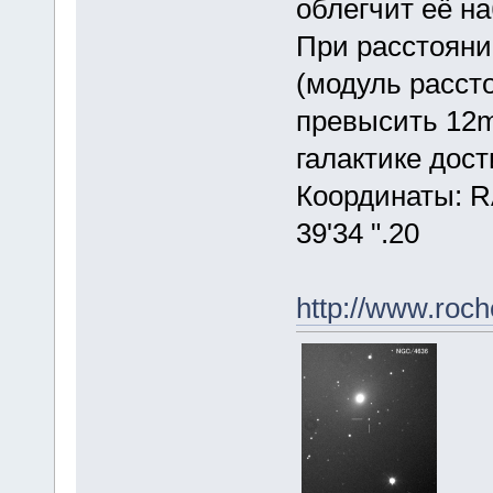
облегчит её н
При расстоянии
(модуль расст
превысить 12m
галактике дост
Координаты: RA 
39'34 ".20
http://www.roc