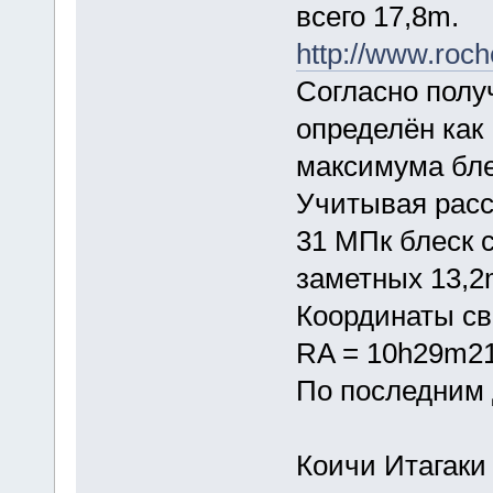
всего 17,8m.
http://www.roc
Согласно полу
определён как 
максимума бле
Учитывая расс
31 МПк блеск 
заметных 13,2
Координаты с
RA = 10h29m21s
По последним 
Коичи Итагаки