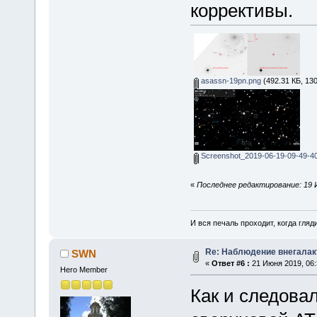
коррективы.
asassn-19pn.png
(492.31 КБ, 13
Screenshot_2019-06-19-09-49-4
«
Последнее редактирование: 19 
И вся печаль проходит, когда гля
Re: Наблюдение внегалак
SWN
«
Ответ #6 :
21 Июня 2019, 06:
Hero Member
Как и следова