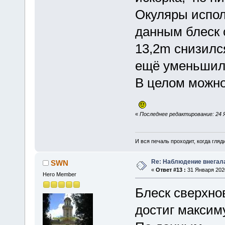
Окуляры испол
данным блеск 
13,2m снизился
ещё уменьшил
В целом можн
«
Последнее редактирование: 24 
И вся печаль проходит, когда гля
Re: Наблюдение внегал
SWN
«
Ответ #13 :
31 Января 2020
Hero Member
Блеск сверхно
достиг максим