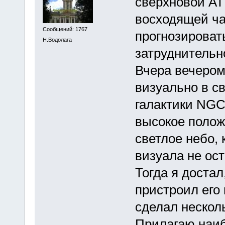
сверхновой AT 
восходящей ча
Сообщений: 1767
прогнозироват
Н.Водолага
затруднительн
Вчера вечером
визуально в св
галактики NGC
высокое полож
светлое небо, 
визуала не ос
Тогда я достал
пристроил его
сделал несколь
Прилагаю наиб