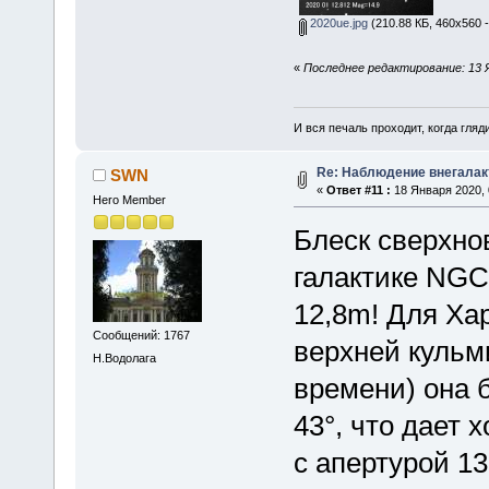
2020ue.jpg
(210.88 КБ, 460x560 
«
Последнее редактирование: 13 
И вся печаль проходит, когда гля
Re: Наблюдение внегалак
SWN
«
Ответ #11 :
18 Января 2020, 
Hero Member
Блеск сверхно
галактике NGC
12,8m! Для Ха
Сообщений: 1767
верхней кульм
Н.Водолага
времени) она 
43°, что дает
с апертурой 13