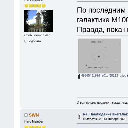
По последним 
галактике М100
Правда, пока 
Сообщений: 1767
Н.Водолага
49365431996_a01cf58123_o.jpg
(
И вся печаль проходит, когда гля
Re: Наблюдение внегалак
SWN
«
Ответ #10 :
13 Января 2020, 
Hero Member