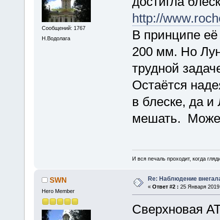
достигла блеск
http://www.roc
Сообщений: 1767
В принципе её
Н.Водолага
200 мм. Но Лу
трудной задач
Остаётся надея
в блеске, да и
мешать. Может 
И вся печаль проходит, когда гля
Re: Наблюдение внегал
SWN
«
Ответ #2 :
25 Января 2019,
Hero Member
Сверхновая AT