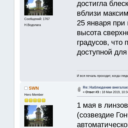
достигла блеск
вблизи максим
Сообщений: 1767
25 января при
Н.Водолага
высота сверхн
градусов, что
доступной для
И вся печаль проходит, когда гля
Re: Наблюдение внегалак
SWN
«
Ответ #3 :
18 Мая 2019, 10:3
Hero Member
1 мая в линзо
(созвездие Го
автоматическо