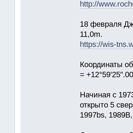
http://www.roc
18 февраля Дж
11,0m.
https://wis-tns
Координаты об
= +12°59'25".0
Начиная с 1973
открыто 5 свер
1997bs, 1989B,