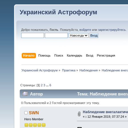
Украинский Астрофорум
Добро пожаловать,
Гость
. Пожалуйста,
войдите
или
зарегистрируйтесь
.
Начало
Помощь
Поиск
Календарь
Вход
Регистрация
Украинский Астрофорум
»
Практика
»
Наблюдения
»
Наблюдение внег
Страницы: [
1
]
2
3
...
6
Автор
Тема: Наблюдение внега
0 Пользователей и 2 Гостей просматривают эту тему.
Наблюдение внегалактич
SWN
«
:
12 Января 2019, 07:37:24 »
Hero Member