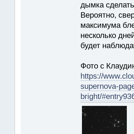
дымка сделать
Вероятно, све
максимума бле
несколько дне
будет наблюда
Фото с Клаудин
https://www.clo
supernova-page
bright/#entry9