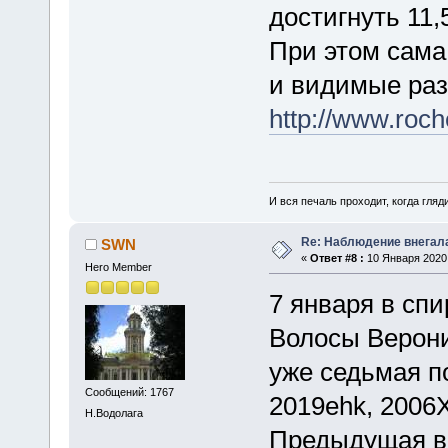
достигнуть 11,
При этом сама 
и видимые разм
http://www.roc
И вся печаль проходит, когда гля
Re: Наблюдение внегал
SWN
«
Ответ #8 :
10 Января 2020,
Hero Member
7 января в сп
Волосы Верони
уже седьмая по
Сообщений: 1767
2019ehk, 2006X
Н.Водолага
Предыдущая вс