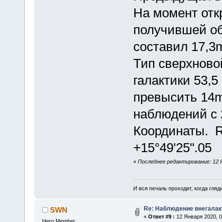
На момент отк
получившей об
составил 17,3
Тип сверхново
галактики 53,5
превысить 14m
наблюдений с 
Координаты. R.
+15°49'25".05
«
Последнее редактирование: 12 
И вся печаль проходит, когда гля
Re: Наблюдение внегалак
SWN
«
Ответ #9 :
12 Января 2020, 0
Hero Member