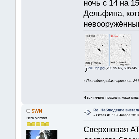
ночь с 14 на 1
Дельфина, кот
невооружённым
2019np.jpg
(205.95 КБ, 501x345 
«
Последнее редактирование: 24 
И вся печаль проходит, когда гля
Re: Наблюдение внегал
SWN
«
Ответ #1 :
19 Января 2019,
Hero Member
Сверхновая AT