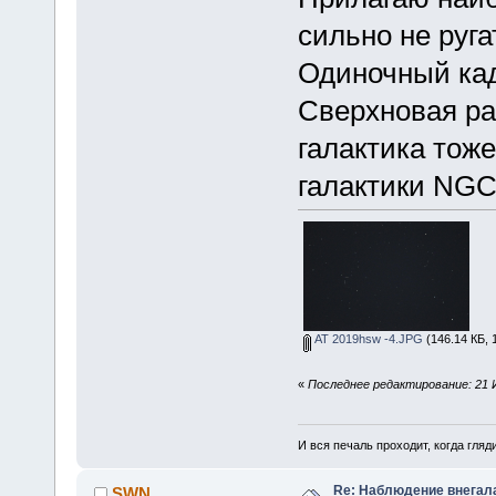
сильно не руга
Одиночный кад
Сверхновая ра
галактика тож
галактики NGC
AT 2019hsw -4.JPG
(146.14 КБ, 
«
Последнее редактирование: 21 
И вся печаль проходит, когда гля
Re: Наблюдение внегал
SWN