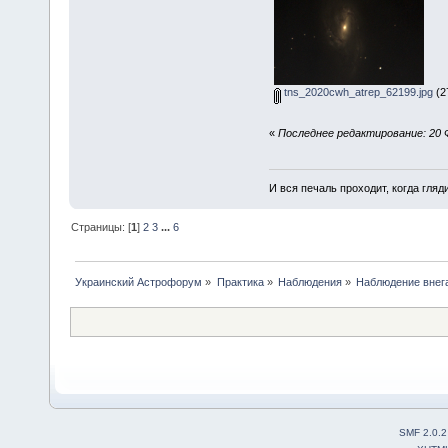
tns_2020cwh_atrep_62199.jpg
(2
«
Последнее редактирование: 20 
И вся печаль проходит, когда гля
Страницы: [
1
]
2
3
...
6
Украинский Астрофорум
»
Практика
»
Наблюдения
»
Наблюдение внег
SMF 2.0.2