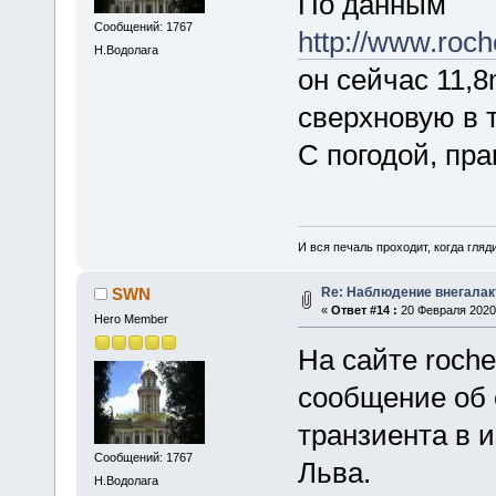
По данным
Сообщений: 1767
http://www.roc
Н.Водолага
он сейчас 11,8
сверхновую в 
С погодой, пр
И вся печаль проходит, когда гля
Re: Наблюдение внегалак
SWN
«
Ответ #14 :
20 Февраля 2020,
Hero Member
На сайте roche
сообщение об 
транзиента в и
Сообщений: 1767
Льва.
Н.Водолага