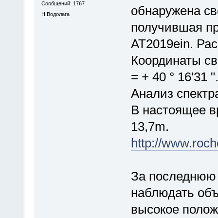
Сообщений: 1767
обнаружена св
Н.Водолага
получившая пр
AT2019ein. Рас
Координаты св
= + 40 ° 16'31 "
Анализ спектра
В настоящее в
13,7m.
http://www.roc
За последнюю 
наблюдать объ
высокое положе