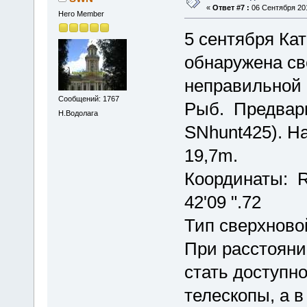
«
Ответ #7 :
06 Сентября 201
Hero Member
5 сентября Ка
обнаружена св
неправильной 
Сообщений: 1767
Рыб. Предвари
Н.Водолага
SNhunt425). Н
19,7m.
Координаты: R
42'09 ".72
Тип сверхновой
При расстояни
стать доступн
телескопы, а 