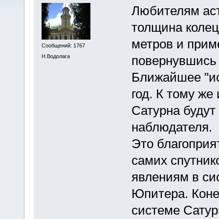
Любителям аст
толщина колец
метров и приме
Сообщений: 1767
Н.Водолага
повернувшись 
Ближайшее "ис
год. К тому же
Сатурна будут 
наблюдателя.
Это благоприя
самих спутнико
явлениям в си
Юпитера. Коне
системе Сатур