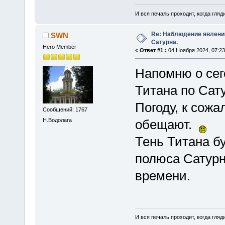
И вся печаль проходит, когда гля
Re: Наблюдение явлений
SWN
Сатурна.
Hero Member
«
Ответ #1 :
04 Ноября 2024, 07:23
Напомню о се
Титана по Сату
Погоду, к сожа
Сообщений: 1767
Н.Водолага
обещают.
Тень Титана б
полюса Сатурна
времени.
И вся печаль проходит, когда гля