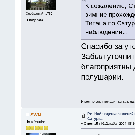
К сожалению, Ст
зимние прохожде
Сообщений: 1767
Н.Водолага
Титана по Сатур
наблюдений...
Спасибо за ут
Забыл уточнит
благоприятны 
полушарии.
И вся печаль проходит, когда гля
Re: Наблюдение явлений 
SWN
Сатурна.
Hero Member
«
Ответ #5 :
01 Декабря 2024, 05:1