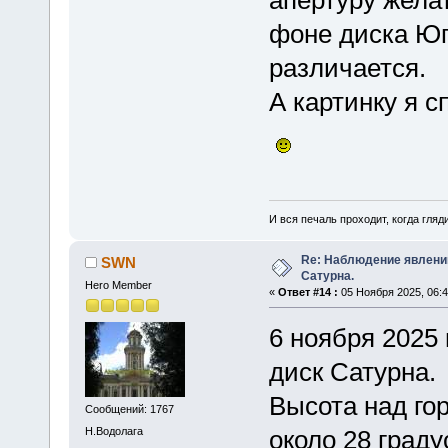
апертуру жела
фоне диска Юп
различается.
А картинку я с
И вся печаль проходит, когда гля
Re: Наблюдение явлений
SWN
Сатурна.
Hero Member
«
Ответ #14 :
05 Ноября 2025, 06:4
6 ноября 2025 
диск Сатурна.
Высота над го
Сообщений: 1767
Н.Водолага
около 28 граду