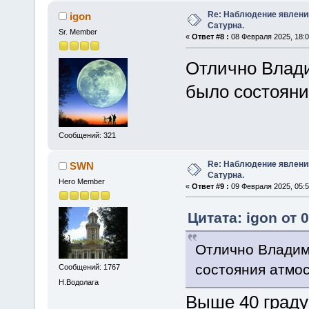
Re: Наблюдение явлений
igon
Сатурна.
Sr. Member
«
Ответ #8 :
08 Февраля 2025, 18:0
Отлично Влади
было состоян
Сообщений: 321
Re: Наблюдение явлений
SWN
Сатурна.
Hero Member
«
Ответ #9 :
09 Февраля 2025, 05:5
Цитата: igon от 
Отлично Владими
состояния атмо
Сообщений: 1767
Н.Водолага
Выше 40 граду