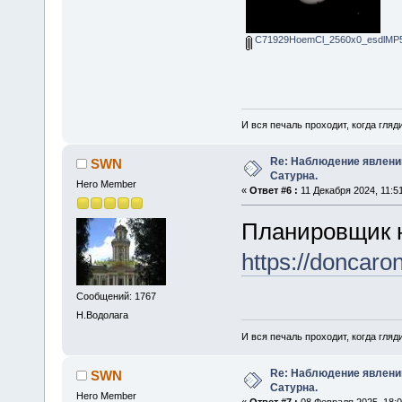
C71929HoemCl_2560x0_esdlMP5
И вся печаль проходит, когда гля
Re: Наблюдение явлений
SWN
Сатурна.
Hero Member
«
Ответ #6 :
11 Декабря 2024, 11:51
Планировщик н
https://doncaro
Сообщений: 1767
Н.Водолага
И вся печаль проходит, когда гля
Re: Наблюдение явлений
SWN
Сатурна.
Hero Member
«
Ответ #7 :
08 Февраля 2025, 18:0