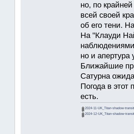
но, по крайней
всей своей кра
об его тени. Н
На "Клауди На
наблюдениями
но и апертура 
Ближайшие про
Сатурна ожида
Погода в этот
есть.
2024-11-UK_Titan-shadow-transi
2024-12-UK_Titan-shadow-transi