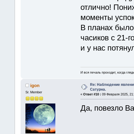
отлично! Пони
моменты успо
В планах было
часиков с 21-г
и у нас потян
И вся печаль проходит, когда гля
Re: Наблюдение явлений
igon
Сатурна.
Sr. Member
«
Ответ #10 :
09 Февраля 2025, 21:
Да, повезло В