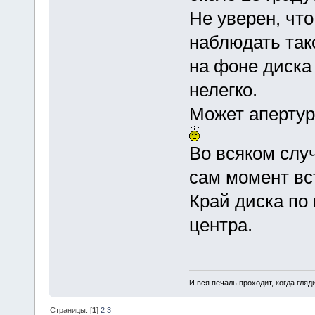
Не уверен, чт
наблюдать тако
на фоне диска
нелегко.
Может апертур
Во всяком слу
сам момент вс
Край диска по
центра.
И вся печаль проходит, когда гля
Страницы: [
1
]
2
3