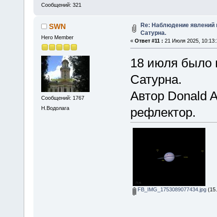
Сообщений: 321
Re: Наблюдение явлений 
SWN
Сатурна.
Hero Member
«
Ответ #11 :
21 Июля 2025, 10:13:
18 июля было 
Сатурна.
Автор Donald 
Сообщений: 1767
Н.Водолага
рефлектор.
FB_IMG_1753089077434.jpg
(15.