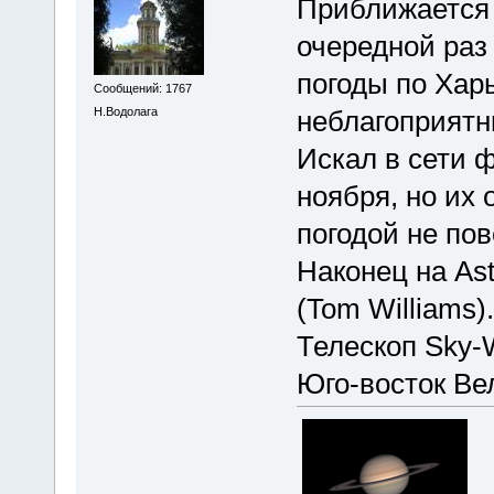
Приближается 6
очередной раз
погоды по Хар
Сообщений: 1767
Н.Водолага
неблагоприятн
Искал в сети 
ноября, но их 
погодой не пов
Наконец на As
(Tom Williams).
Телескоп Sky-W
Юго-восток Ве