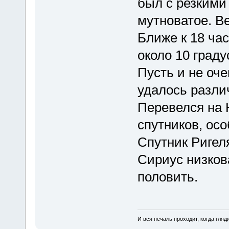
был с резкими 
мутноватое. В
Ближе к 18 ча
около 10 граду
Пусть и не оче
удалось разли
Перевелся на 
спутников, ос
Спутник Ригел
Сириус низков
половить.
И вся печаль проходит, когда гля