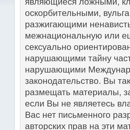
являющиеся ложными, кл
оскорбительными, вульг
разжигающими ненависть
межнациональную или ещ
сексуально ориентирова
нарушающими тайну част
нарушающими Междунаро
законодательство. Вы та
размещать материалы, з
если Вы не являетесь вл
Вас нет письменного раз
авторских прав на эти м