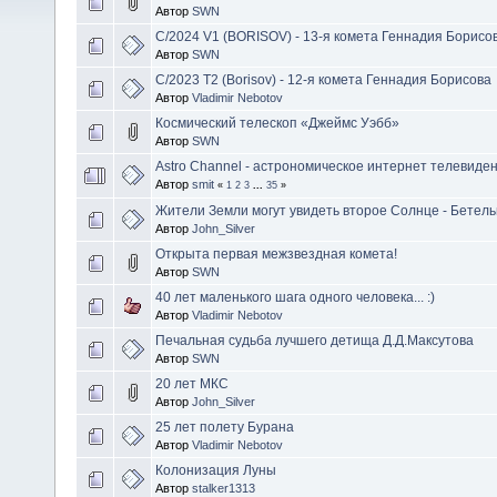
Автор
SWN
C/2024 V1 (BORISOV) - 13-я комета Геннадия Борисо
Автор
SWN
C/2023 T2 (Borisov) - 12-я комета Геннадия Борисова
Автор
Vladimir Nebotov
Космический телескоп «Джеймс Уэбб»
Автор
SWN
Astro Channel - астрономическое интернет телевиде
Автор
smit
«
1
2
3
...
35
»
Жители Земли могут увидеть второе Солнце - Бетель
Автор
John_Silver
Открыта первая межзвездная комета!
Автор
SWN
40 лет маленького шага одного человека... :)
Автор
Vladimir Nebotov
Печальная судьба лучшего детища Д.Д.Максутова
Автор
SWN
20 лет МКС
Автор
John_Silver
25 лет полету Бурана
Автор
Vladimir Nebotov
Колонизация Луны
Автор
stalker1313