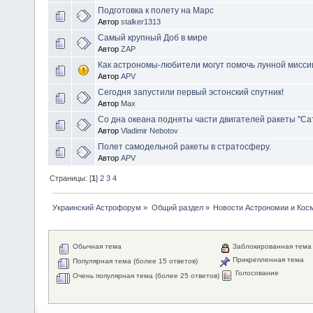
Подготовка к полету на Марс
Автор
stalker1313
Самый крупный Доб в мире
Автор
ZAP
Как астрономы-любители могут помочь лунной мисс
Автор
APV
Сегодня запустили первый эстонский спутник!
Автор
Max
Со дна океана подняты части двигателей ракеты "Са
Автор
Vladimir Nebotov
Полет самодельной ракеты в стратосферу.
Автор
APV
Страницы: [
1
]
2
3
4
Украинский Астрофорум
»
Общий раздел
»
Новости Астрономии и Кос
Обычная тема
Заблокированная тема
Прикрепленная тема
Популярная тема (более 15 ответов)
Голосование
Очень популярная тема (более 25 ответов)