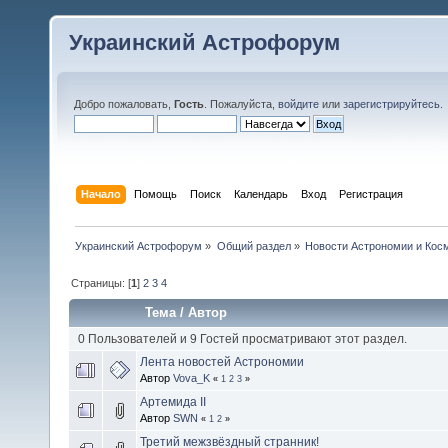
Украинский Астрофорум
Добро пожаловать,
Гость
. Пожалуйста,
войдите
или
зарегистрируйтесь
.
Начало
Помощь
Поиск
Календарь
Вход
Регистрация
Украинский Астрофорум
»
Общий раздел
»
Новости Астрономии и Кос
Страницы: [
1
]
2
3
4
Тема
/
Автор
0 Пользователей и 9 Гостей просматривают этот раздел.
Лента новостей Астрономии
Автор
Vova_K
«
1
2
3
»
Артемида II
Автор
SWN
«
1
2
»
Третий межзвёздный странник!