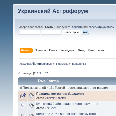
Украинский Астрофорум
Добро пожаловать,
Гость
. Пожалуйста,
войдите
или
зарегистрируйтесь
.
Начало
Помощь
Поиск
Календарь
Вход
Регистрация
Украинский Астрофорум
»
Практика
»
Барахолка
Страницы: [
1
]
2
3
...
67
Тема
/
Автор
0 Пользователей и 111 Гостей просматривают этот раздел.
Правила торговли в барахолке
Автор
Vladimir Nebotov
Куплю eq3-2 або аналог в хорошому стані
Автор
ZeitGeist
Кплю eq3-2 або аналог в хорошому стані