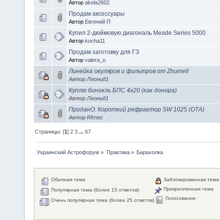
Автор
akela2602
Продам аксессуары
Автор
Евгений П
Купил 2-дюймовую диагональ Meade Series 5000 .
Автор
kocha11
Продам заготовку для ГЗ
Автор
valera_o
Линейка окуляров и фильтров от Zhumell
Автор
Леонид1
Куплю бинокль БПС 4х20 (как донора)
Автор
Леонид1
ПроданО: Короткий рефрактор SW 1025 (ОТА)
Автор
Rfrnec
Страницы: [
1
]
2
3
...
67
Украинский Астрофорум
»
Практика
»
Барахолка
Обычная тема
Заблокированная тема
Прикрепленная тема
Популярная тема (более 15 ответов)
Голосование
Очень популярная тема (более 25 ответов)