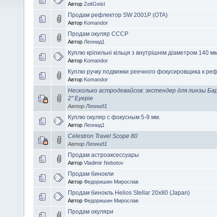
Автор
ZeitGeist
Продам рефлектор SW 2001P (OTA)
Автор
Komandor
Продам окуляр СССР
Автор
Леонид1
Куплю кріпильні кільця з внутрішнім діаметром 140 м
Автор
Komandor
Куплю ручку подвижки реечного фокусировщика к реф
Автор
Komandor
Несколько астродевайсов: экстендер для линзы Барло
2" Eyepie
Автор
Леонид1
Куплю окуляр с фокусным 5-9 мм.
Автор
Леонид1
Celestron Travel Scope 80
Автор
Леонид1
Продам астроаксессуары
Автор
Vladimir Nebotov
Продам бинокли
Автор
Федоришин Мирослав
Продам бинокль Helios Stellar 20x80 (Japan)
Автор
Федоришин Мирослав
Продам окуляри