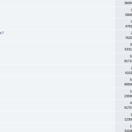
3609
580
478
ве?
762
3
5331
5
8171
610
5
9050
1
2359
4
9170
1230
1
5110