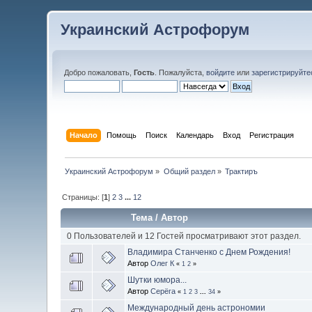
Украинский Астрофорум
Добро пожаловать,
Гость
. Пожалуйста,
войдите
или
зарегистрируйте
Начало
Помощь
Поиск
Календарь
Вход
Регистрация
Украинский Астрофорум
»
Общий раздел
»
Трактиръ
Страницы: [
1
]
2
3
...
12
Тема
/
Автор
0 Пользователей и 12 Гостей просматривают этот раздел.
Владимира Станченко с Днем Рождения!
Автор
Олег К
«
1
2
»
Шутки юмора...
Автор
Серёга
«
1
2
3
...
34
»
Международный день астрономии