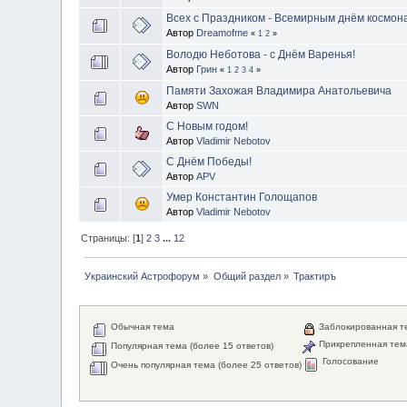
Всех с Праздником - Всемирным днём космона
Автор
Dreamofme
«
1
2
»
Володю Неботова - с Днём Варенья!
Автор
Грин
«
1
2
3
4
»
Памяти Захожая Владимира Анатольевича
Автор
SWN
С Новым годом!
Автор
Vladimir Nebotov
C Днём Победы!
Автор
APV
Умер Константин Голощапов
Автор
Vladimir Nebotov
Страницы: [
1
]
2
3
...
12
Украинский Астрофорум
»
Общий раздел
»
Трактиръ
Обычная тема
Заблокированная т
Прикрепленная тем
Популярная тема (более 15 ответов)
Голосование
Очень популярная тема (более 25 ответов)