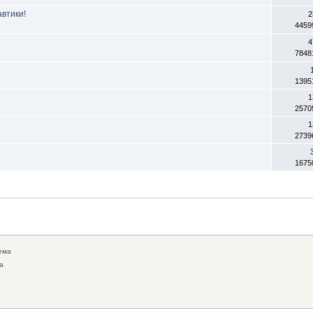
втики!
2
4459
4
7848
1395
1
2570
1
2739
1675
ема
а