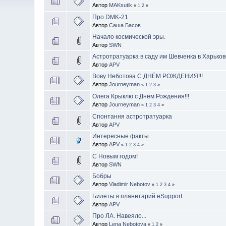
Автор
MAKsutik
«
1
2
»
Про DMK-21
Автор
Саша Басов
Начало космической эры.
Автор
SWN
Астротратуарка в cаду им Шевченка в Харько
Автор
APV
Вову Неботова С ДНЁМ РОЖДЕНИЯ!!!
Автор
Journeyman
«
1
2
3
»
Олега Крыклю с Днём Рождения!!!
Автор
Journeyman
«
1
2
3
4
»
Спонтання астротратуарка
Автор
APV
Интересные факты
Автор
APV
«
1
2
3
4
»
С Новым годом!
Автор
SWN
Бобры
Автор
Vladimir Nebotov
«
1
2
3
4
»
Билеты в планетарий eSupport
Автор
APV
Про ЛА. Навеяло...
Автор
Lena Nebotova
«
1
2
»