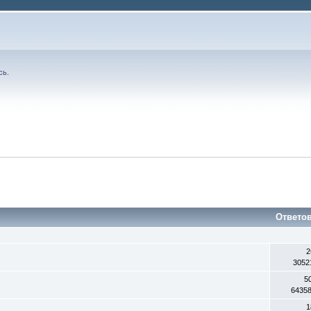
сь
.
Ответо
2
3052
5
6435
1