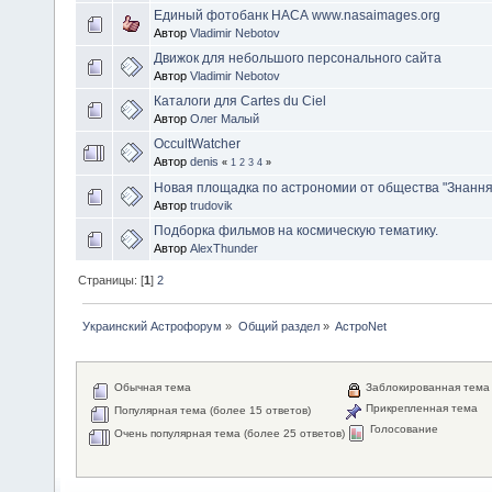
Единый фотобанк НАСА www.nasaimages.org
Автор
Vladimir Nebotov
Движок для небольшого персонального сайта
Автор
Vladimir Nebotov
Каталоги для Cartes du Ciel
Автор
Олег Малый
OccultWatcher
Автор
denis
«
1
2
3
4
»
Новая площадка по астрономии от общества "Знання
Автор
trudovik
Подборка фильмов на космическую тематику.
Автор
AlexThunder
Страницы: [
1
]
2
Украинский Астрофорум
»
Общий раздел
»
АстроNet
Обычная тема
Заблокированная тема
Прикрепленная тема
Популярная тема (более 15 ответов)
Голосование
Очень популярная тема (более 25 ответов)