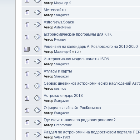
Автор
Маринер-9
Метеосайты
Автор
Stargazer
AstroNews.Space
Автор
AstroNews
астрономические программы для КПК
Автор
Руслан
Рецензия на календарь А. Козловского на 2016-2050
Автор
Маринер-9
«
1
2
»
Интерактивная модель кометы ISON
Автор
Stargazer
Атласы и карты
Автор
Stargazer
Сервис дневников астрономических наблюдений Astr
Автор
cosmos
Астрокалендарь 2013
Автор
Stargazer
Официальный сайт РосКосмоса
Автор
Stargazer
Где скачать книги по радиоастрономии?
Автор
Dreamofme
Раздел по астрономии на подростковом портале П
Автор
VAlex1983