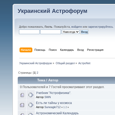
Украинский Астрофорум
Добро пожаловать,
Гость
. Пожалуйста,
войдите
или
зарегистрируйтесь
.
Начало
Помощь
Поиск
Календарь
Вход
Регистрация
Украинский Астрофорум
»
Общий раздел
»
АстроNet
Страницы: [
1
]
2
Тема
/
Автор
0 Пользователей и 7 Гостей просматривают этот раздел.
Учебник "Астрофизика".
Автор
SWN
Есть ли тайны у космоса
Автор
Suneagle712
«
1
2
»
Астрономический Календарь