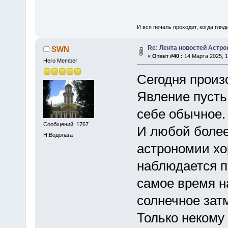
И вся печаль проходит, когда гля
Re: Лента новостей Астр
SWN
«
Ответ #40 :
14 Марта 2025, 1
Hero Member
Сегодня произ
Явление пусть
себе обычное.
Сообщений: 1767
И любой боле
Н.Водолага
астрономии хо
наблюдается по
самое время н
солнечное зат
Только некому