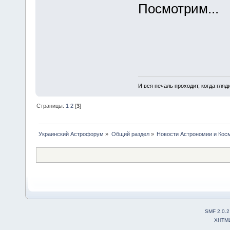
Посмотрим...
И вся печаль проходит, когда гля
Страницы:
1
2
[
3
]
Украинский Астрофорум
»
Общий раздел
»
Новости Астрономии и Кос
SMF 2.0.2
XHTM