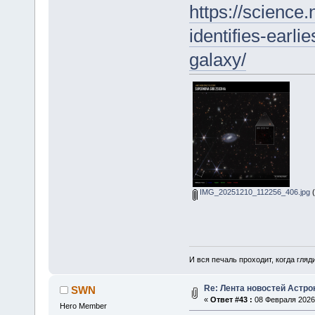
https://scienc
identifies-earl
galaxy/
IMG_20251210_112256_406.jpg
(
И вся печаль проходит, когда гля
Re: Лента новостей Астр
SWN
«
Ответ #43 :
08 Февраля 2026,
Hero Member