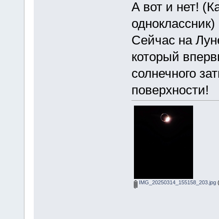
А вот и нет! (
одноклассник
Сейчас на Луне
который вперв
солнечного за
поверхности!
IMG_20250314_155158_203.jpg
(