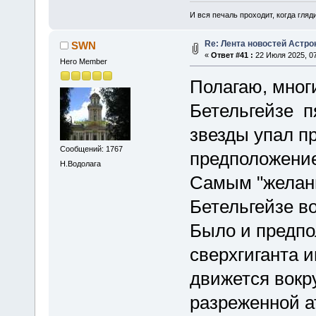
И вся печаль проходит, когда гля
Re: Лента новостей Астр
SWN
«
Ответ #41 :
22 Июля 2025, 07
Hero Member
Полагаю, мног
Бетельгейзе п
звезды упал п
Сообщений: 1767
предположение
Н.Водолага
Самым "желанн
Бетельгейзе во
Было и предпо
сверхгиганта и
движется вокр
разреженной а