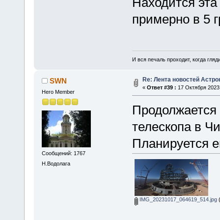
Находится эта
примерно в 5 г
И вся печаль проходит, когда гля
Re: Лента новостей Астр
SWN
«
Ответ #39 :
17 Октября 2023,
Hero Member
Продолжается 
телескопа в Чи
Планируется ег
Сообщений: 1767
Н.Водолага
IMG_20231017_064619_514.jpg
(