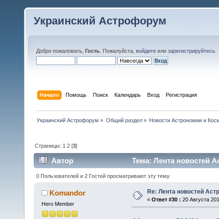
Украинский Астрофорум
Добро пожаловать,
Гость
. Пожалуйста,
войдите
или
зарегистрируйтесь
.
Начало
Помощь
Поиск
Календарь
Вход
Регистрация
Украинский Астрофорум
»
Общий раздел
»
Новости Астрономии и Кос
Страницы:
1
2
[
3
]
Автор
Тема: Лента новостей А
0 Пользователей и 2 Гостей просматривают эту тему.
Re: Лента новостей Аст
Komandor
«
Ответ #30 :
20 Августа 201
Hero Member