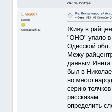
CR-150-HD6/EQ-6.
Re: Лента новостей Аст
vk2007
«
Ответ #33 :
06 Сентября 20
Newbie
Живу в райцен
Сообщений: 31
"ОНО" упало в
Одесской обл.
Межу райцентр
данным Инета 
был в Николае
но много наро
серию толчков
рассказам
определить сл