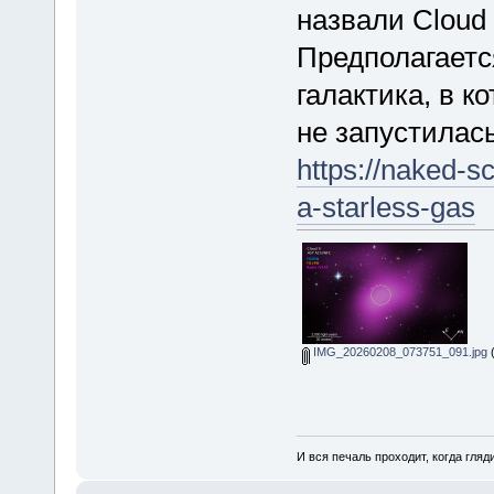
назвали Cloud 
Предполагаетс
галактика, в 
не запустилас
https://naked-sc
a-starless-gas
IMG_20260208_073751_091.jpg
(
И вся печаль проходит, когда гля