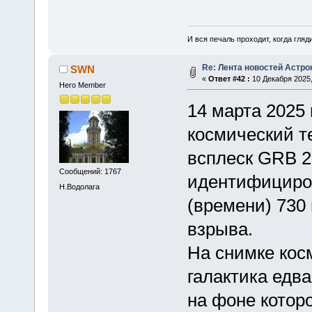
И вся печаль проходит, когда гля
Re: Лента новостей Астр
SWN
«
Ответ #42 :
10 Декабря 2025,
Hero Member
14 марта 2025
космический т
всплеск GRB 2
Сообщений: 1767
идентифициров
Н.Водолага
(времени) 730
взрыва.
На снимке кос
галактика едва
на фоне котор