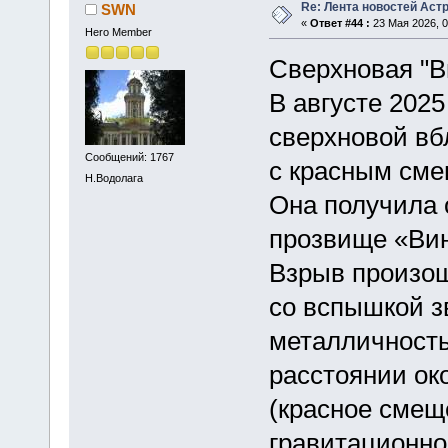
Re: Лента новостей Аст
SWN
«
Ответ #44 :
23 Мая 2026, 0
Hero Member
Сверхновая "В
В августе 202
сверхновой вб
Сообщений: 1767
с красным сме
Н.Водолага
Она получила 
прозвище «Вин
Взрыв произош
со вспышкой з
металличность
расстоянии ок
(красное смещ
гравитационног