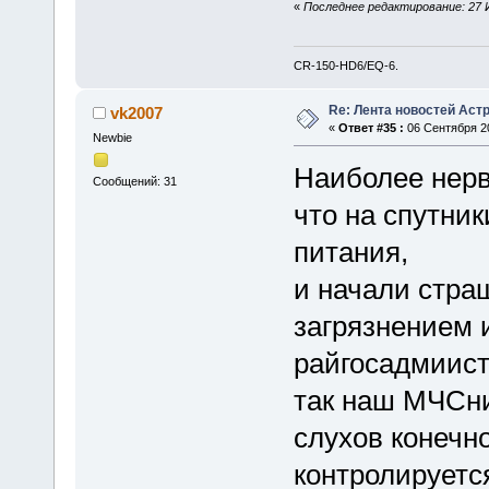
«
Последнее редактирование: 27 И
CR-150-HD6/EQ-6.
Re: Лента новостей Аст
vk2007
«
Ответ #35 :
06 Сентября 20
Newbie
Наиболее нерв
Сообщений: 31
что на спутни
питания,
и начали стра
загрязнением 
райгосадмиист
так наш МЧСни
слухов конечно
контролируетс