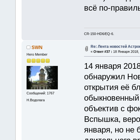
всё по-правил
CR-150-HD6/EQ-6.
Re: Лента новостей Астр
SWN
«
Ответ #37 :
18 Января 2018, 
Hero Member
14 января 201
обнаружил Нов
открытия её б
Сообщений: 1767
обыкновенный 
Н.Водолага
объектив с фо
Вспышка, веро
января, но не