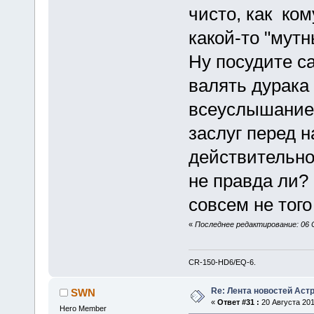
чисто, как ком
какой-то "мутн
Ну посудите са
валять дурака
всеуслышание 
заслуг перед н
действительно
не правда ли?
совсем не тог
«
Последнее редактирование: 06 
CR-150-HD6/EQ-6.
Re: Лента новостей Аст
SWN
«
Ответ #31 :
20 Августа 201
Hero Member