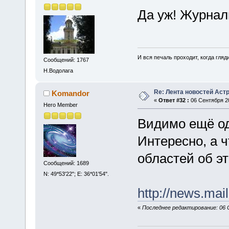
Да уж! Журнал
И вся печаль проходит, когда гля
Сообщений: 1767
Н.Водолага
Re: Лента новостей Аст
Komandor
«
Ответ #32 :
06 Сентября 20
Hero Member
Видимо ещё од
Интересно, а 
областей об э
Сообщений: 1689
N: 49*53'22"; E: 36*01'54".
http://news.mai
«
Последнее редактирование: 06 