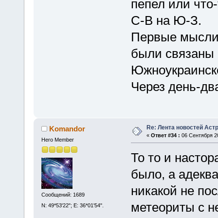
пепел или что
С-В на Ю-З.
Первые мысли
были связаны
Южноукраинск
Через день-два
Re: Лента новостей Аст
Komandor
«
Ответ #34 :
06 Сентября 20
Hero Member
То то и настор
было, а адеква
никакой не по
Сообщений: 1689
метеориты с н
N: 49*53'22"; E: 36*01'54".