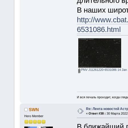
длительного в
В наших широт
http://www.cbat
6531086.html
PNV J11261220-6531086 14 Jan 20
И вся печаль проходит, когда гля
Re: Лента новостей Аст
SWN
«
Ответ #38 :
30 Марта 2022,
Hero Member
В ближайший г