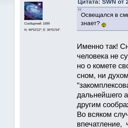
Цитата: SWN от 2
Освещался в смы
знает?
Сообщений: 1689
N: 49*53'22"; E: 36*01'54".
Именно так! С
человека не су
но о комете св
сном, ни духо
"закомплексов
дальнейшего а
другим сообра
Во всяком слу
впечатление, ч