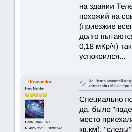
на здании Тел
похожий на со
(приезжие все
долго пытаются
0,18 мКр/ч) та
успокоился...
Re: Лента новостей Аст
Komandor
«
Ответ #36 :
06 Сентября 20
Hero Member
Специально по
да, было "пад
место приехала
Сообщений: 1689
кв.км). "следы
N: 49*53'22"; E: 36*01'54".