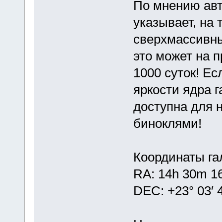
По мнению авт
указывает, на 
сверхмассивны
это может на п
1000 суток! Е
яркости ядра г
доступна для 
биноклями!
Координаты га
RA: 14h 30m 1
DEC: +23° 03′ 4