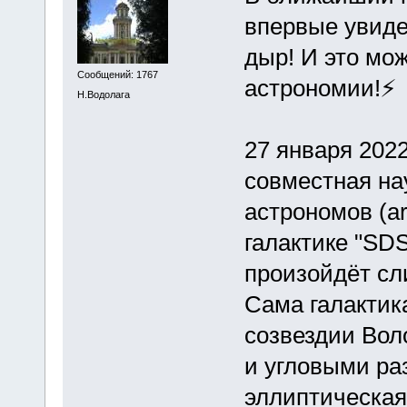
впервые увиде
дыр! И это мо
Сообщений: 1767
астрономии!⚡️
Н.Водолага
27 января 202
совместная на
астрономов (ar
галактике "SD
произойдёт сл
Сама галактик
созвездии Воло
и угловыми раз
эллиптическая