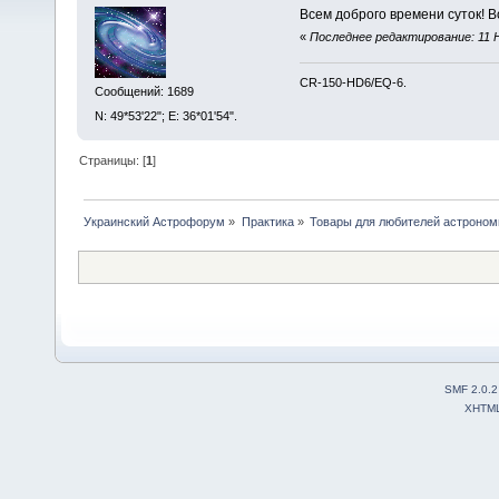
Всем доброго времени суток! 
«
Последнее редактирование: 11 Н
CR-150-HD6/EQ-6.
Сообщений: 1689
N: 49*53'22"; E: 36*01'54".
Страницы: [
1
]
Украинский Астрофорум
»
Практика
»
Товары для любителей астроном
SMF 2.0.2
XHTM