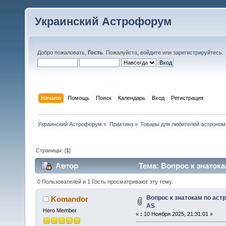
Украинский Астрофорум
Добро пожаловать,
Гость
. Пожалуйста,
войдите
или
зарегистрируйтесь
.
Начало
Помощь
Поиск
Календарь
Вход
Регистрация
Украинский Астрофорум
»
Практика
»
Товары для любителей астроном
Страницы: [
1
]
Автор
Тема: Вопрос к знаток
0 Пользователей и 1 Гость просматривают эту тему.
Вопрос к знатокам по ас
Komandor
AS
Hero Member
«
:
10 Ноября 2025, 21:31:01 »