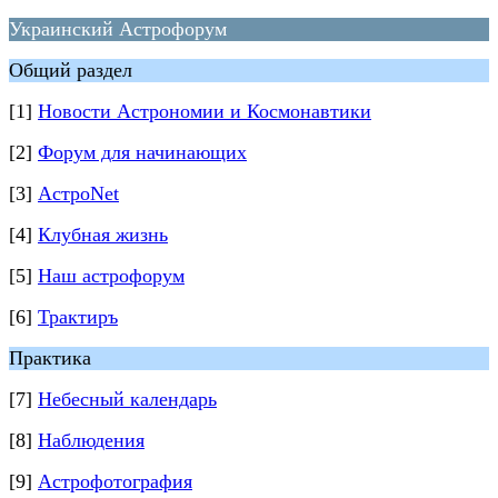
Украинский Астрофорум
Общий раздел
[1]
Новости Астрономии и Космонавтики
[2]
Форум для начинающих
[3]
АстроNet
[4]
Клубная жизнь
[5]
Наш астрофорум
[6]
Трактиръ
Практика
[7]
Небесный календарь
[8]
Наблюдения
[9]
Астрофотография