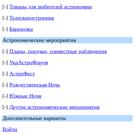
[-]
Товары для любителей астрономии
[-]
Телескопостроение
[-]
Барахолка
Астрономические мероприятия
[-]
Планы, поездки, совместные наблюдения
[-]
УкрАстроФорум
[-]
АстроФест
[-]
Рождественская Ночь
[-]
Южные Ночи
[-]
Другие астрономические мероприятия
Дополнительные варианты
Войти