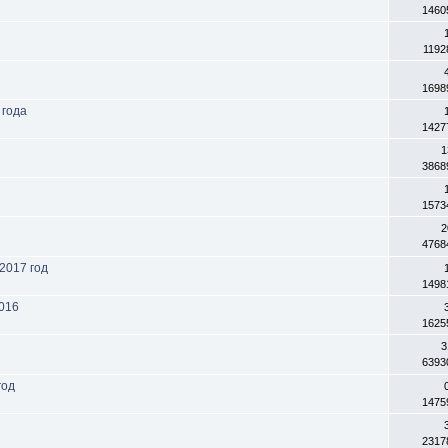
1460
1192
9
1698
 года
1427
1
3868
1573
2
4768
2017 год
1498
016
1625
3
6393
год
1475
2317