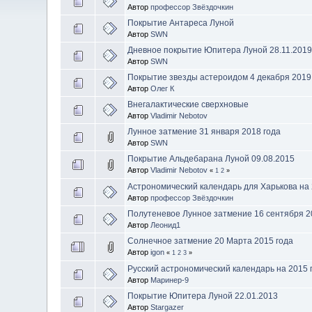
Автор
профессор Звёздочкин
Покрытие Антареса Луной
Автор
SWN
Дневное покрытие Юпитера Луной 28.11.201
Автор
SWN
Покрытие звезды астероидом 4 декабря 2019
Автор
Олег К
Внегалактические сверхновые
Автор
Vladimir Nebotov
Лунное затмение 31 января 2018 года
Автор
SWN
Покрытие Альдебарана Луной 09.08.2015
Автор
Vladimir Nebotov
«
1
2
»
Астрономический календарь для Харькова на 
Автор
профессор Звёздочкин
Полутеневое Лунное затмение 16 сентября 2
Автор
Леонид1
Солнечное затмение 20 Марта 2015 года
Автор
igon
«
1
2
3
»
Русский астрономический календарь на 2015 
Автор
Маринер-9
Покрытие Юпитера Луной 22.01.2013
Автор
Stargazer