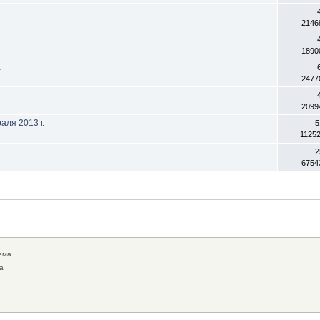
2146
1890
а
2477
2099
ля 2013 г.
5
1125
2
6754
ема
а