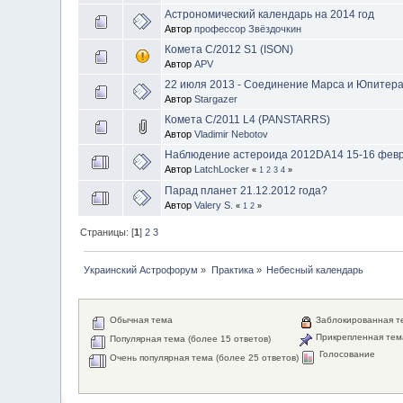
Астрономический календарь на 2014 год
Автор
профессор Звёздочкин
Комета C/2012 S1 (ISON)
Автор
APV
22 июля 2013 - Соединение Марса и Юпитер
Автор
Stargazer
Комета C/2011 L4 (PANSTARRS)
Автор
Vladimir Nebotov
Наблюдение астероида 2012DA14 15-16 февра
Автор
LatchLocker
«
1
2
3
4
»
Парад планет 21.12.2012 года?
Автор
Valery S.
«
1
2
»
Страницы: [
1
]
2
3
Украинский Астрофорум
»
Практика
»
Небесный календарь
Обычная тема
Заблокированная т
Прикрепленная тем
Популярная тема (более 15 ответов)
Голосование
Очень популярная тема (более 25 ответов)