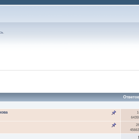
сь
.
Ответо
кова
1
6435
2
4566