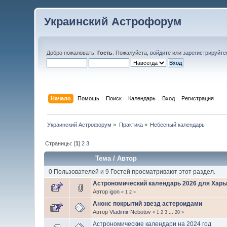
Украинский Астрофорум
Добро пожаловать,
Гость
. Пожалуйста,
войдите
или
зарегистрируйте
Начало
Помощь
Поиск
Календарь
Вход
Регистрация
Украинский Астрофорум
»
Практика
»
Небесный календарь
Страницы: [
1
]
2
3
Тема
/
Автор
0 Пользователей и 9 Гостей просматривают этот раздел.
Астрономический календарь 2026 для Харь
Автор
igon
«
1
2
»
Анонс покрытий звезд астероидами
Автор
Vladimir Nebotov
«
1
2
3
...
20
»
Астрономические календари на 2024 год