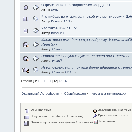
Определение географических координат
Автор
SWN
Кто-нибудь изготавливал подобную монтировку и Доб
Автор
Ионий
«
1
2
3
»
Что такое UV-IR Cut?
Автор
Bopo6eu
Какая программа делает раскадровку формата M
Registaх?
Автор
Ионий
Народ!Посоветуйте-нужен адаптер для Телескопа.
Автор
Ионий
Изготовление или покупка фото адаптера к Телеск
Автор
Ионий
«
1
2
3
4
»
Страницы:
1
...
10
11
[
12
]
13
14
Украинский Астрофорум
»
Общий раздел
»
Форум для начинающих
Обычная тема
Заблокированная тема
Прикрепленная тема
Популярная тема (более 15 ответов)
Голосование
Очень популярная тема (более 25 ответов)