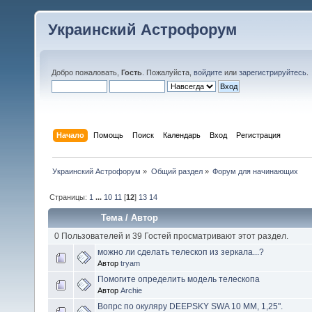
Украинский Астрофорум
Добро пожаловать,
Гость
. Пожалуйста,
войдите
или
зарегистрируйтесь
.
Начало
Помощь
Поиск
Календарь
Вход
Регистрация
Украинский Астрофорум
»
Общий раздел
»
Форум для начинающих
Страницы:
1
...
10
11
[
12
]
13
14
Тема
/
Автор
0 Пользователей и 39 Гостей просматривают этот раздел.
можно ли сделать телескоп из зеркала...?
Автор
tryam
Помогите определить модель телескопа
Автор
Archie
Вопрс по окуляру DEEPSKY SWA 10 ММ, 1,25".