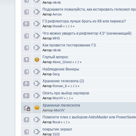
Автор
niknik
Подскажите пожалуйста, как юстировать телескоп пр
Автор
Антон
ГЗ рефлектора лучше брать из К8 или пирекса?
Автор
Ионий
«
1
2
3
»
Что можно увидеть в рефлектор 4,5" (начинающий)
Автор
MHS
Как провести тестирование ГЗ.
Автор
niknik
Глупый вопрос
Автор
Alone_Ghost
«
1
2
»
Наблюдение Венеры
Автор
Serg
Хранение телескопа (2)
Автор
Roman_K
«
1
2
3
»
Опять про выбор окуляров
Автор
MosVV
«
1
2
»
Хранение телескопа
Автор
MosVV
Помогите плиз с выбором AstroMaster или PowerSeek
Автор
flexal
«
1
2
»
покрытие зеркал
Автор
3102