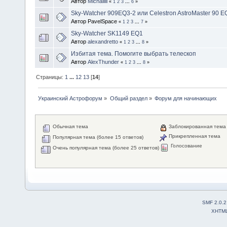
Автор
Michaillll
«
1
2
3
...
6
»
Sky-Watcher 909EQ3-2 или Celestron AstroMaster 90 E
Автор PavelSpace
«
1
2
3
...
7
»
Sky-Watcher SK1149 EQ1
Автор
alexandretto
«
1
2
3
...
8
»
Избитая тема. Помогите выбрать телескоп
Автор
AlexThunder
«
1
2
3
...
8
»
Страницы:
1
...
12
13
[
14
]
Украинский Астрофорум
»
Общий раздел
»
Форум для начинающих
Обычная тема
Заблокированная тема
Прикрепленная тема
Популярная тема (более 15 ответов)
Голосование
Очень популярная тема (более 25 ответов)
SMF 2.0.2
XHTM