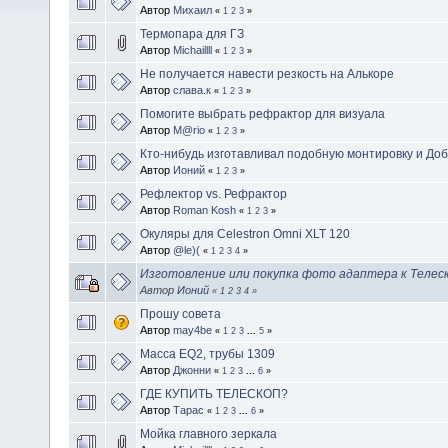
Автор
Михаил
«
1
2
3
»
Термопара для ГЗ
Автор
Michaillll
«
1
2
3
»
Не получается навести резкость на Алькоре
Автор
слава.к
«
1
2
3
»
Помогите выбрать рефрактор для визуала
Автор
M@rio
«
1
2
3
»
Кто-нибудь изготавливал подобную монтировку и Доб
Автор
Ионий
«
1
2
3
»
Рефлектор vs. Рефрактор
Автор
Roman Kosh
«
1
2
3
»
Окуляры для Celestron Omni XLT 120
Автор
@le)(
«
1
2
3
4
»
Изготовление или покупка фото адаптера к Телеск
Автор
Ионий
«
1
2
3
4
»
Прошу совета
Автор
may4be
«
1
2
3
...
5
»
Масса EQ2, трубы 1309
Автор
Джонни
«
1
2
3
...
6
»
ГДЕ КУПИТЬ ТЕЛЕСКОП?
Автор
Тарас
«
1
2
3
...
6
»
Мойка главного зеркала