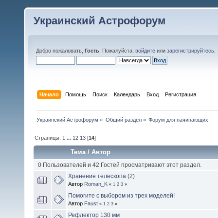
Украинский Астрофорум
Добро пожаловать,
Гость
. Пожалуйста,
войдите
или
зарегистрируйтесь
.
Начало
Помощь
Поиск
Календарь
Вход
Регистрация
Украинский Астрофорум
»
Общий раздел
»
Форум для начинающих
Страницы:
1
...
12
13
[
14
]
Тема
/
Автор
0 Пользователей и 42 Гостей просматривают этот раздел.
Хранение телескопа (2)
Автор
Roman_K
«
1
2
3
»
Помогите с выбором из трех моделей!
Автор
Faust
«
1
2
3
»
Рефлектор 130 мм